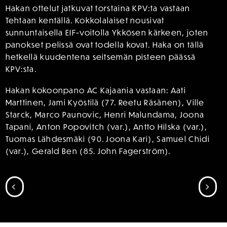
Hakan ottelut jatkuvat torstaina KPV:ta vastaan
Tehtaan kentällä. Kokkolalaiset nousivat
sunnuntaisella EIF-voitolla Ykkösen kärkeen, joten
panokset pelissä ovat todella kovat. Haka on tällä
hetkellä kuudentena seitsemän pisteen päässä
KPV:sta.
Hakan kokoonpano AC Kajaania vastaan: Aati
Marttinen, Jami Kyöstilä (77. Reetu Räsänen), Ville
Starck, Marco Paunovic, Henri Malundama, Joona
Tapani, Anton Popovitch (var.), Antto Hilska (var.),
Tuomas Lähdesmäki (90. Joona Kari), Samuel Chidi
(var.), Gerald Ben (85. John Fagerström).
SIIRRY EDELLISEEN
SII