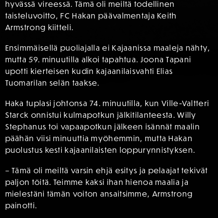
hyvässä vireessä. Tämä oli meiltä todellinen
taisteluvoitto, FC Hakan päävalmentaja Keith
Armstrong kiitteli.
Ensimmäisellä puoliajalla ei Kajaanissa maaleja nähty,
mutta 59. minuutilla alkoi tapahtua. Joona Tapani
upotti kierteisen kudin kajaanilaisvahti Elias
Tuomarilan selän taakse.
Haka tuplasi johtonsa 74. minuutilla, kun Ville-Valtteri
Starck onnistui kulmapotkun jälkitilanteesta. Willy
Stephanus toi vapaapotkun jälkeen isännät maalin
päähän viisi minuuttia myöhemmin, mutta Hakan
puolustus kesti kajaanilaisten loppurynnistyksen.
– Tämä oli meiltä varsin ehjä esitys ja pelaajat tekivät
paljon töitä. Teimme kaksi ihan hienoa maalia ja
mielestäni tämän voiton ansaitsimme, Armstrong
painotti.