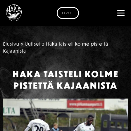
LIPUT
Siirry sisältöön
Etusivu
»
Uutiset
»
Haka taisteli kolme pistettä
Kajaanista
HAKA TAISTELI KOLME
PISTETTÄ KAJAANISTA