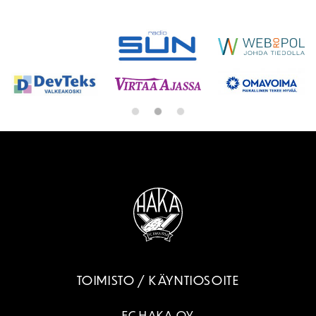
SPONSORIT
TOIMISTO / KÄYNTIOSOITE
FC HAKA OY