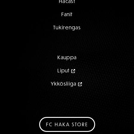
Hacast
Fanit
Tukirengas
Kauppa
Liput
Ykkösliiga
FC HAKA STORE