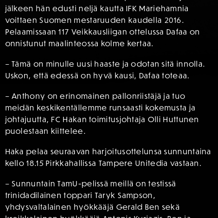
jälkeen hän edusti neljä kautta IFK Mariehamnia
voittaen Suomen mestaruuden kaudella 2016.
Pelaamissaan 117 Veikkausliigan ottelussa Dafaa on
onnistunut maalinteossa kolme kertaa.
– Tämä on minulle uusi haaste ja odotan sitä innolla.
Uskon, että edessä on hyvä kausi, Dafaa toteaa.
– Anthony on erinomainen pallonriistäjä ja tuo
meidän keskikentällemme runsaasti kokemusta ja
johtajuutta, FC Hakan toimitusjohtaja Olli Huttunen
puolestaan kiittelee.
Haka pelaa seuraavan harjoitusottelunsa sunnuntaina
kello 18.15 Pirkkahallissa Tampere Unitedia vastaan.
– Sunnuntain TamU-pelissä meillä on testissä
trinidadilainen toppari Taryk Sampson,
yhdysvaltalainen hyökkääjä Gerald Ben sekä