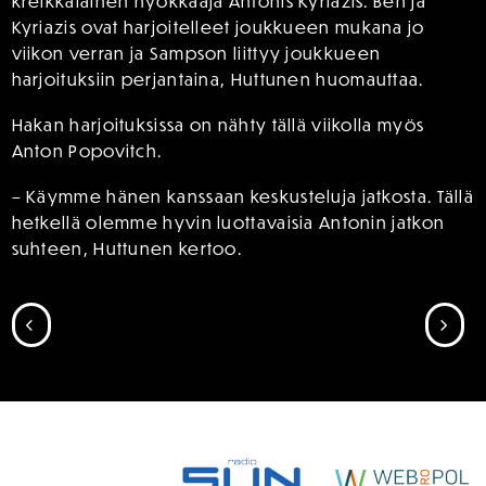
kreikkalainen hyökkääjä Antonis Kyriazis. Ben ja
Kyriazis ovat harjoitelleet joukkueen mukana jo
viikon verran ja Sampson liittyy joukkueen
harjoituksiin perjantaina, Huttunen huomauttaa.
Hakan harjoituksissa on nähty tällä viikolla myös
Anton Popovitch.
– Käymme hänen kanssaan keskusteluja jatkosta. Tällä
hetkellä olemme hyvin luottavaisia Antonin jatkon
suhteen, Huttunen kertoo.
SIIRRY EDELLISEEN
SII
SPONSORIT