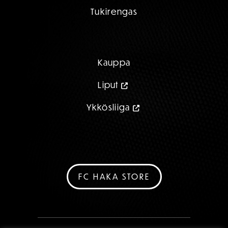
Tukirengas
Kauppa
Liput
Ykkösliiga
FC HAKA STORE