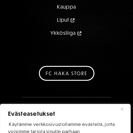
Kauppa
Liput
Ykkösliiga
FC HAKA STORE
Evästeasetukset
Käytämme verkkosivustollamme evästeitä, jotta
voisimme tarjota sinulle parhaan