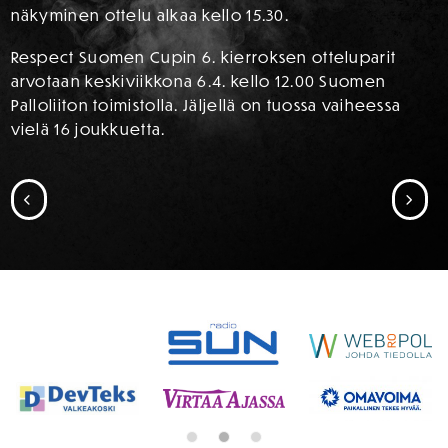
näkyminen ottelu alkaa kello 15.30.
Respect Suomen Cupin 6. kierroksen otteluparit
arvotaan keskiviikkona 6.4. kello 12.00 Suomen
Palloliiton toimistolla. Jäljellä on tuossa vaiheessa
vielä 16 joukkuetta.
SIIRRY EDELLISEEN
SII
SPONSORIT