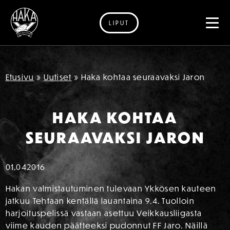
LIPUT
Siirry sisältöön
Etusivu
»
Uutiset
»
Haka kohtaa seuraavaksi Jaron
HAKA KOHTAA
SEURAAVAKSI JARON
01.04
2016
Hakan valmistautuminen tulevaan Ykkösen kauteen
jatkuu Tehtaan kentällä lauantaina 9.4. Tuolloin
harjoituspelissä vastaan asettuu Veikkausliigasta
viime kauden päätteeksi pudonnut FF Jaro. Näillä