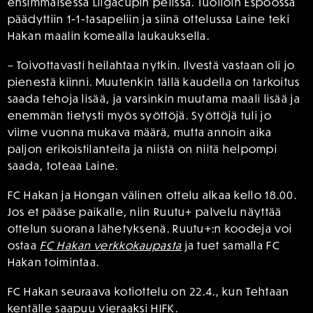
ensimmäisessä Liigacupin pelissä. Tuolloin Espoossa
päädyttiin 1-1-tasapeliin ja siinä ottelussa Laine teki
Hakan maalin komealla laukauksella.
– Toivottavasti heilahtaa nytkin. Ilvestä vastaan oli jo
pienestä kiinni. Muutenkin tällä kaudella on tarkoitus
saada tehoja lisää, ja varsinkin muutama maali lisää ja
enemmän tietysti myös syöttöjä. Syöttöjä tuli jo
viime vuonna mukava määrä, mutta annoin aika
paljon erikoistilanteita ja niistä on niitä helpompi
saada, toteaa Laine.
FC Hakan ja Hongan välinen ottelu alkaa kello 18.00.
Jos et pääse paikalle, niin Ruutu+ palvelu näyttää
ottelun suorana lähetyksenä. Ruutu+:n koodeja voi
ostaa
FC Hakan verkkokaupasta
ja tuet samalla FC
Hakan toimintaa.
FC Hakan seuraava kotiottelu on 22.4., kun Tehtaan
kentälle saapuu vieraaksi HIFK.