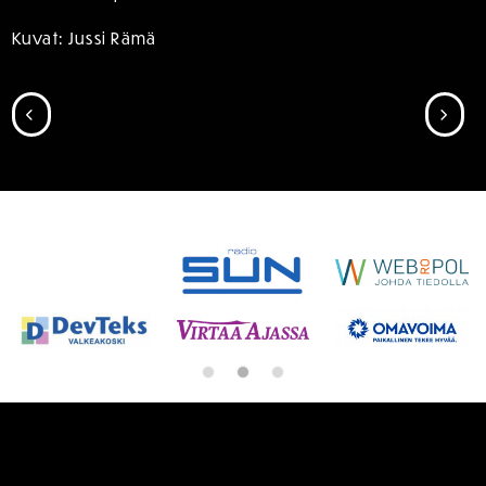
Kuvat: Jussi Rämä
SIIRRY EDELLISEEN
SII
SPONSORIT