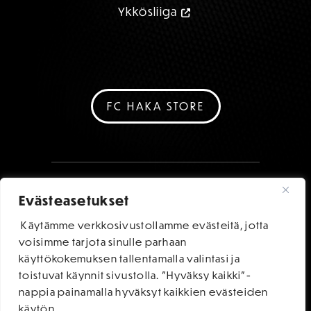
Ykkösliiga
FC HAKA STORE
Evästeasetukset
Käytämme verkkosivustollamme evästeitä, jotta
voisimme tarjota sinulle parhaan
käyttökokemuksen tallentamalla valintasi ja
toistuvat käynnit sivustolla. "Hyväksy kaikki"-
nappia painamalla hyväksyt kaikkien evästeiden
käytön.