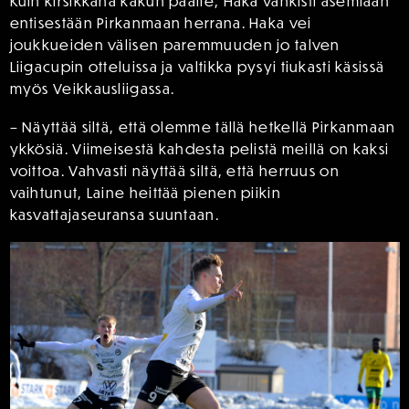
Kuin kirsikkana kakun päälle, Haka vankisti asemiaan
entisestään Pirkanmaan herrana. Haka vei
joukkueiden välisen paremmuuden jo talven
Liigacupin otteluissa ja valtikka pysyi tiukasti käsissä
myös Veikkausliigassa.
– Näyttää siltä, että olemme tällä hetkellä Pirkanmaan
ykkösiä. Viimeisestä kahdesta pelistä meillä on kaksi
voittoa. Vahvasti näyttää siltä, että herruus on
vaihtunut, Laine heittää pienen piikin
kasvattajaseuransa suuntaan.