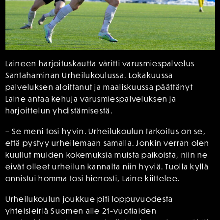
Laineen harjoituskautta väritti varusmiespalvelus
Santahaminan Urheilukoulussa. Lokakuussa
palveluksen aloittanut ja maaliskuussa päättänyt
Laine antaa kehuja varusmiespalveluksen ja
harjoittelun yhdistämisestä.
– Se meni tosi hyvin. Urheilukoulun tarkoitus on se,
että pystyy urheilemaan samalla. Jonkin verran olen
kuullut muiden kokemuksia muista paikoista, niin ne
eivät olleet urheilun kannalta niin hyviä. Tuolla kyllä
onnistui homma tosi hienosti, Laine kiittelee.
Urheilukoulun joukkue piti loppuvuodesta
yhteisleiriä Suomen alle 21-vuotiaiden