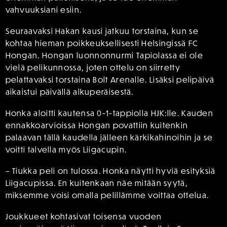
vahvuuksiani esiin.
Seuraavaksi Hakan kausi jatkuu torstaina, kun se
kohtaa hieman poikkeuksellisesti Helsingissä FC
Hongan. Hongan luonnonnurmi Tapiolassa ei ole
vielä pelikunnossa, joten ottelu on siirretty
pelattavaksi torstaina Bolt Arenalle. Lisäksi pelipäivä
aikaistui päivällä alkuperäisestä.
Honka aloitti kautensa 0-1-tappiolla HJK:lle. Kauden
ennakkoarvioissa Hongan povattiin kuitenkin
palaavan tällä kaudella jälleen kärkikahinoihin ja se
voitti talvella myös Liigacupin.
– Tiukka peli on tulossa. Honka näytti hyviä esityksiä
Liigacupissa. En kuitenkaan näe mitään syytä,
miksemme voisi omalla pelillämme voittaa ottelua.
Joukkueet kohtasivat toisensa vuoden