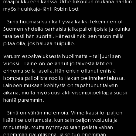
maajoukkueen kanssa. Urheilukoulun mukana nähtiin
myös Huuhkaja-tähti Robin Lod.
– Siinä huomasi kuinka hyvää kaikki tekeminen oli
Suomen yhdellä parhaista jalkapalloilijoista ja kuinka
tasaisesti hän suoritti. Hänessä näki sen tason millä
pitää olla, jos haluaa huipulle.
Varusmiespalveluksesta huolimatta – tai juuri sen
vuoksi – Laine on pelannut jo talvesta lähtien
erinomaisella tasolla. Hän onkin ottanut entistä
isompaa pallollista roolia Hakan pelinrakentelussa.
Laineen mukaan kehitystä on tapahtunut talven
aikana, mutta myös uusi aktiivisempi pelitapa suosii
häntä paremmin.
– Siinä on vähän molempia. Viime kausi toi paljon
lisää itseluottamusta, kun sain paljon vastuuta ja
minuutteja. Mutta nyt myös saan pelata vähän
enemmän pallollisena, ja se tuo enemmän