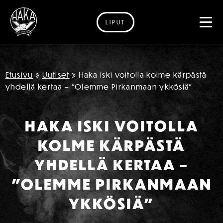
LIPUT
Siirry sisältöön
Etusivu
»
Uutiset
»
Haka iski voitolla kolme kärpästä
yhdellä kertaa – ”Olemme Pirkanmaan ykkösiä”
HAKA ISKI VOITOLLA
KOLME KÄRPÄSTÄ
YHDELLÄ KERTAA –
”OLEMME PIRKANMAAN
YKKÖSIÄ”