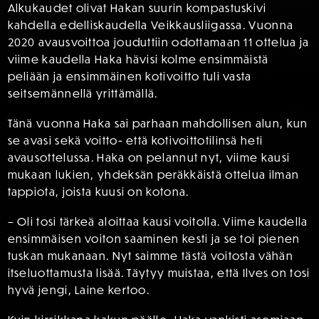
Alkukaudet olivat Hakan suurin kompastuskivi
kahdella edelliskaudella Veikkausliigassa. Vuonna
2020 avausvoittoa jouduttiin odottamaan 11 ottelua ja
viime kaudella Haka hävisi kolme ensimmäistä
peliään ja ensimmäinen kotivoitto tuli vasta
seitsemännellä yrittämällä.
Tänä vuonna Haka sai parhaan mahdollisen alun, kun
se avasi sekä voitto- että kotivoittotilinsä heti
avausottelussa. Haka on pelannut nyt, viime kausi
mukaan lukien, yhdeksän peräkkäistä ottelua ilman
tappiota, joista kuusi on kotona.
– Oli tosi tärkeä aloittaa kausi voitolla. Viime kaudella
ensimmäisen voiton saaminen kesti ja se toi pienen
tuskan mukanaan. Nyt saimme tästä voitosta vähän
itseluottamusta lisää. Täytyy muistaa, että Ilves on tosi
hyvä jengi, Laine kertoo.