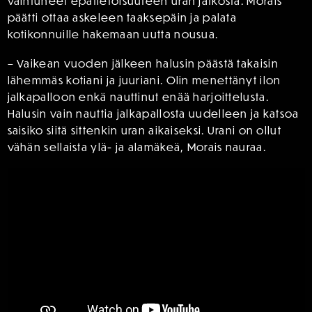
vaihtuneet epätietoisuuteen uran jatkosta. Morais
päätti ottaa askeleen taaksepäin ja palata
kotikonnuille hakemaan uutta nousua.
– Vaikean vuoden jälkeen halusin päästä takaisin
lähemmäs kotiani ja juuriani. Olin menettänyt ilon
jalkapalloon enkä nauttinut enää harjoittelusta.
Halusin vain nauttia jalkapallosta uudelleen ja katsoa
saisiko siitä sittenkin uran aikaiseksi. Urani on ollut
vähän sellaista ylä- ja alamäkeä, Morais nauraa.