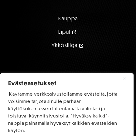
Tukirengas
Kauppa
Liput
Ykkösliiga
Evästeasetukset
Käytämme verkkosivustollamme evästeitä, jotta
FC HAKA STORE
voisimme tarjota sinulle parhaan
käyttökokemuksen tallentamalla valintasi ja
toistuvat käynnit sivustolla. "Hyväksy kaikki"-
nappia painamalla hyväksyt kaikkien evästeiden
käytön.