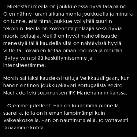
– Mielestäni meillä on joukkueessa hyvä tasapaino.
Olen nähnyt urani aikana monta joukkuetta ja minulla
on tunne, että tämä joukkue voi yltää suuriin
tekoihin. Meillä on kokeneita pelaajia sekä hyviä
nuoria pelaajia. Meillä on hyvät mahdollisuudet
menestyä tällä kaudella siitä on nähtävissä hyviä
viitteitä. Jokainen tietää oman roolinsa ja meidän
täytyy vain pitää keskittymisemme ja
intensiteettimme.
Morais sai täksi kaudeksi tuttuja Veikkausliigaan, kun
hänen entinen joukkuekaveri Portugalista Pedro
Machado teki sopimuksen IFK Mariehamnin kanssa.
– Olemme jutelleet. Hän on kuulemma pienellä
saarella, jolla on hieman lämpimämpi kuin
Valkeakoskella. Hän on nauttinut siellä. Toivottavasti
tapaamme kohta.