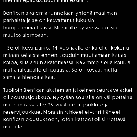
Benfican akatemia tunnetaan yhtenä maailman
parhaista ja se on kasvattanut lukuisia
huippuammattilaisia. Moraisille kyseessä oli iso
muutos aiempaan.
– Se oli kova paikka 14-vuotiaalle enkä ollut kokenut
mitään sellaista ennen. Jouduin muuttamaan kauas
kotoa, sillä asuin akatemiassa. Kävimme siellä koulua,
mutta jalkapallo oli pääasia. Se oli kovaa, mutta
samalla hienoa aikaa.
Tuolloin Benfican akatemian jälkeinen seuraava askel
oli edustusjoukkue. Nykyään seuralla on väliportaina
muun muassa alle 23-vuotiaiden joukkue ja
reservijoukkue. Moraisin rahkeet eivät riittäneet
Benfican edustukseen, joten katseet oli siirrettävä
muualle.