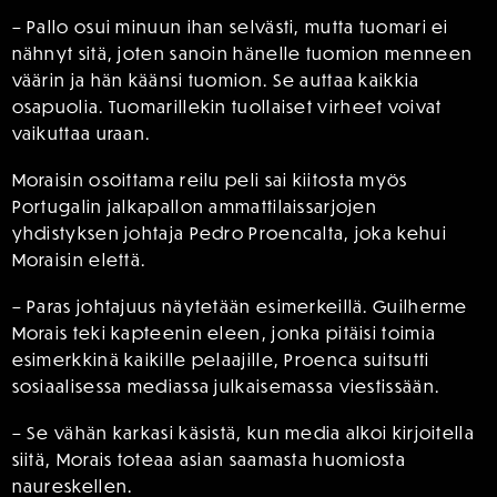
– Pallo osui minuun ihan selvästi, mutta tuomari ei
nähnyt sitä, joten sanoin hänelle tuomion menneen
väärin ja hän käänsi tuomion. Se auttaa kaikkia
osapuolia. Tuomarillekin tuollaiset virheet voivat
vaikuttaa uraan.
Moraisin osoittama reilu peli sai kiitosta myös
Portugalin jalkapallon ammattilaissarjojen
yhdistyksen johtaja Pedro Proencalta, joka kehui
Moraisin elettä.
– Paras johtajuus näytetään esimerkeillä. Guilherme
Morais teki kapteenin eleen, jonka pitäisi toimia
esimerkkinä kaikille pelaajille, Proenca suitsutti
sosiaalisessa mediassa julkaisemassa viestissään.
– Se vähän karkasi käsistä, kun media alkoi kirjoitella
siitä, Morais toteaa asian saamasta huomiosta
naureskellen.