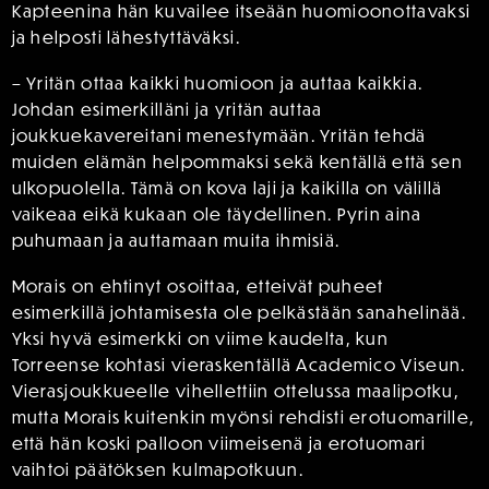
Kapteenina hän kuvailee itseään huomioonottavaksi
ja helposti lähestyttäväksi.
– Yritän ottaa kaikki huomioon ja auttaa kaikkia.
Johdan esimerkilläni ja yritän auttaa
joukkuekavereitani menestymään. Yritän tehdä
muiden elämän helpommaksi sekä kentällä että sen
ulkopuolella. Tämä on kova laji ja kaikilla on välillä
vaikeaa eikä kukaan ole täydellinen. Pyrin aina
puhumaan ja auttamaan muita ihmisiä.
Morais on ehtinyt osoittaa, etteivät puheet
esimerkillä johtamisesta ole pelkästään sanahelinää.
Yksi hyvä esimerkki on viime kaudelta, kun
Torreense kohtasi vieraskentällä Academico Viseun.
Vierasjoukkueelle vihellettiin ottelussa maalipotku,
mutta Morais kuitenkin myönsi rehdisti erotuomarille,
että hän koski palloon viimeisenä ja erotuomari
vaihtoi päätöksen kulmapotkuun.