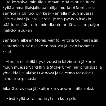
– He kertoivat minulle suoraan, että minusta tulee
kyllä ammattilaisjalkapalloilija, mutta ei Benficassa.
Benficalla oli tuolloin keskikentällä muun muassa
Pablo Aimar ja Javi Garcia, joten pystyin itsekin
päättelemään, ettei minulla ole heitä vastaan paljon
mahdollisuuksia.
Benfican jälkeen Morais vaihtoi Vitoria Guimaraesin
akatemiaan. Sen jälkeen nykivät jälleen isommat
kalat.
– Minulla oli siellä hyvä vuosi ja kävin sen jälkeen
muun muassa Cardiffin ja Stoke Cityn harjoituksissa ja
yhtäkkiä italialaiset Genova ja Palermo tarjosivat
minulle sopimusta.
Aika Genovassa jäi kuitenkin vuoden mittaiseksi.
– Ikävä kyllä se ei mennyt niin kuin piti.