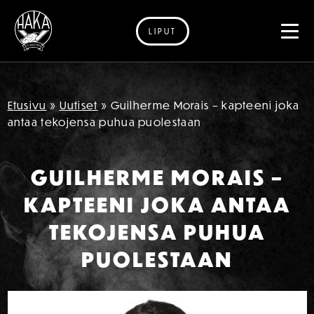
LIPUT
Siirry sisältöön
Etusivu
»
Uutiset
»
Guilherme Morais – kapteeni joka
antaa tekojensa puhua puolestaan
GUILHERME MORAIS –
KAPTEENI JOKA ANTAA
TEKOJENSA PUHUA
PUOLESTAAN