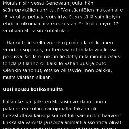
Moraisin siirtyessä Genovaan joutui hän
sääntöpykälien uhriksi. FIFA:n sääntöjen mukaan alle
18-vuotias pelaaja voi siirtyä EU:n sisällä vain tietyin
ehdoin ulkomaalaiseen seuraan. Se koitui myös 17-
vuotiaan Moraisin kohtaloksi.
– Harjoittelin siellä vuoden ja minulla oli kolmen
vuoden sopimus, mutten saanut pelata virallisissa
peleissä. Siellä ei oikein tiedetty mitä minulla pitäisi
tehdä ja tilanne oli kaikille vähän uusi ja outo.
Olenkin sanonut, että se oli täydellinen paikka,
mutta väärään aikaan.
Uusi nousu kotikonnuilta
Italian keikan jälkeen Moraisin voidaan sanoa
palanneen kotiin maitojunalla. Takana oli
tuskastuttava kausi ja suuret tulevaisuuden haaveet
kirkkaista valoista ja isoista ammattilaiskentistä olivat