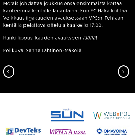
Morais johdattaa joukkueensa ensimmäistä kertaa
kapteenina kentälle lauantaina, kun FC Haka kohtaa
Veikkausliigakauden avauksessaan VPS:n. Tehtaan
kentällä pelattava ottelu alkaa kello 17.00.
Hanki lippusi kauden avaukseen
täältä
!
Pelikuva: Sanna Lahtinen-Mäkelä
SIIRRY EDELLISEEN
SII
SPONSORIT