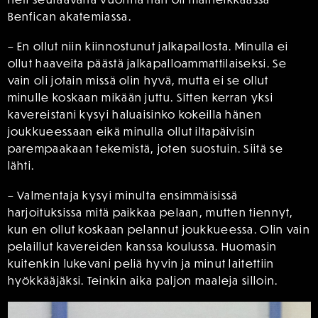
Benfican akatemiassa.
– En ollut niin kiinnostunut jalkapallosta. Minulla ei
ollut haaveita päästä jalkapalloammattilaiseksi. Se
vain oli jotain missä olin hyvä, mutta ei se ollut
minulle koskaan mikään juttu. Sitten kerran yksi
kavereistani kysyi haluaisinko kokeilla hänen
joukkueessaan eikä minulla ollut iltapäivisin
parempaakaan tekemistä, joten suostuin. Siitä se
lähti.
– Valmentaja kysyi minulta ensimmäisissä
harjoituksissa mitä paikkaa pelaan, mutten tiennyt,
kun en ollut koskaan pelannut joukkueessa. Olin vain
pelaillut kavereiden kanssa koulussa. Huomasin
kuitenkin lukevani peliä hyvin ja minut laitettiin
hyökkääjäksi. Teinkin aika paljon maaleja silloin.