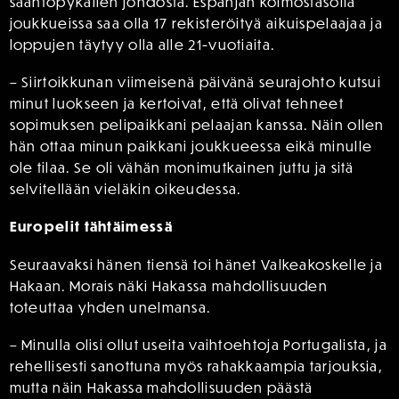
sääntöpykälien johdosta. Espanjan kolmostasolla
joukkueissa saa olla 17 rekisteröityä aikuispelaajaa ja
loppujen täytyy olla alle 21-vuotiaita.
– Siirtoikkunan viimeisenä päivänä seurajohto kutsui
minut luokseen ja kertoivat, että olivat tehneet
sopimuksen pelipaikkani pelaajan kanssa. Näin ollen
hän ottaa minun paikkani joukkueessa eikä minulle
ole tilaa. Se oli vähän monimutkainen juttu ja sitä
selvitellään vieläkin oikeudessa.
Europelit tähtäimessä
Seuraavaksi hänen tiensä toi hänet Valkeakoskelle ja
Hakaan. Morais näki Hakassa mahdollisuuden
toteuttaa yhden unelmansa.
– Minulla olisi ollut useita vaihtoehtoja Portugalista, ja
rehellisesti sanottuna myös rahakkaampia tarjouksia,
mutta näin Hakassa mahdollisuuden päästä