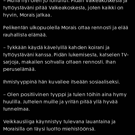
– Mutta nyt olen jo tottunut. Pidän Valkeakoskesta ja
tyttöystäväni pitää Valkeakoskesta, joten kaikki on
hyvin, Morais jatkaa.
Pelikentän ulkopuolella Morais ottaa rennosti ja elää
rauhallista elämää.
– Tykkään käydä kävelyillä kahden koirani ja
tyttöystäväni kanssa. Pidän lukemisesta, katselen TV-
sarjoja, makailen sohvalla ottaen rennosti. Ihan
peruselämää.
Ihmistyyppinä hän kuvailee itseään sosiaaliseksi.
– Olen positiivinen tyyppi ja tulen töihin aina hymy
huulilla. Juttelen muille ja yritän pitää yllä hyvää
tunnelmaa.
Veikkausliiga käynnistyy tulevana lauantaina ja
Moraisilla on täysi luotto miehistöönsä.