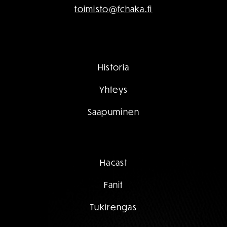
puh:
+358 404841934
toimisto@fchaka.fi
Historia
Yhteys
Saapuminen
Hacast
Fanit