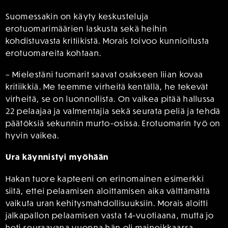
Suomessakin on käyty keskusteluja
erotuomarimäärien laskusta sekä heihin
kohdistuvasta kritiikistä. Morais toivoo kunnioitusta
erotuomareita kohtaan.
– Mielestäni tuomarit saavat osakseen liian kovaa
kritiikkiä. Me teemme virheitä kentällä, he tekevät
virheitä, se on luonnollista. On vaikea pitää hallussa
22 pelaajaa ja valmentajia sekä seurata peliä ja tehdä
päätöksiä sekunnin murto-osissa. Erotuomarin työ on
hyvin vaikea.
Ura käynnistyi myöhään
Hakan tuore kapteeni on erinomainen esimerkki
siitä, ettei pelaamisen aloittamisen aika välttämättä
vaikuta uran kehitysmahdollisuuksiin. Morais aloitti
jalkapallon pelaamisen vasta 14-vuotiaana, mutta jo
heti seuraavana vuonna hän oli maineikkaassa