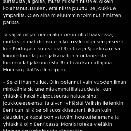
surffausta ja golfia, mutta mikään niistä ei oikein
kolahtanut. Luulen, että niistä puuttui se joukkue
ympäriltä. Olen aina mieluummin toiminut ihmisten
parissa.
Jalkapalloilijan ura ei alun perin ollut haaveissa,
mutta sen mahdollisuus alkoi realisoitua sen jälkeen,
kun Portugalin suurseurat Benfica ja Sporting olivat
kiinnostuneita juuri jalkapallon aloittaneesta
luonnonlahjakkuudesta. Benfican kannattajana
Moraisin päätös oli helppo.
– Se oli ihan hullua. Olin pelannut vain vuoden ilman
minkäänlaisia unelmia ammattilaisuudesta, kun
yhtäkkiä kaksi huippuseuraa haluaa sinut
joukkueeseensa. Ja aivan tyhjästä! Valitsin tietenkin
Benfican, sillä se oli suosikkiseurani. Ikään kuin
ajauduin jalkapalloon ystäväni houkuttelemana ja
yhtäkkiä olin Benficassa, Morais toteaa vieläkin
hieman epäuskoisuutta äänessään.