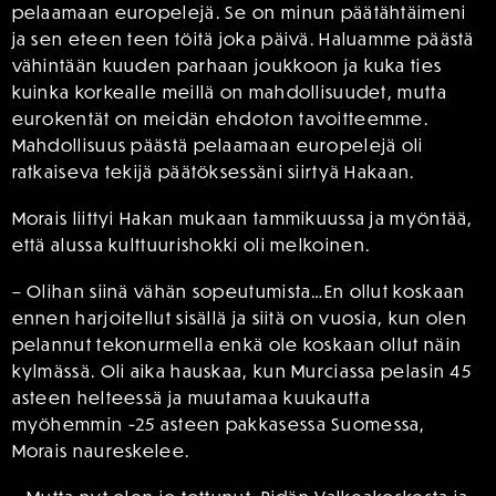
pelaamaan europelejä. Se on minun päätähtäimeni
ja sen eteen teen töitä joka päivä. Haluamme päästä
vähintään kuuden parhaan joukkoon ja kuka ties
kuinka korkealle meillä on mahdollisuudet, mutta
eurokentät on meidän ehdoton tavoitteemme.
Mahdollisuus päästä pelaamaan europelejä oli
ratkaiseva tekijä päätöksessäni siirtyä Hakaan.
Morais liittyi Hakan mukaan tammikuussa ja myöntää,
että alussa kulttuurishokki oli melkoinen.
– Olihan siinä vähän sopeutumista…En ollut koskaan
ennen harjoitellut sisällä ja siitä on vuosia, kun olen
pelannut tekonurmella enkä ole koskaan ollut näin
kylmässä. Oli aika hauskaa, kun Murciassa pelasin 45
asteen helteessä ja muutamaa kuukautta
myöhemmin -25 asteen pakkasessa Suomessa,
Morais naureskelee.