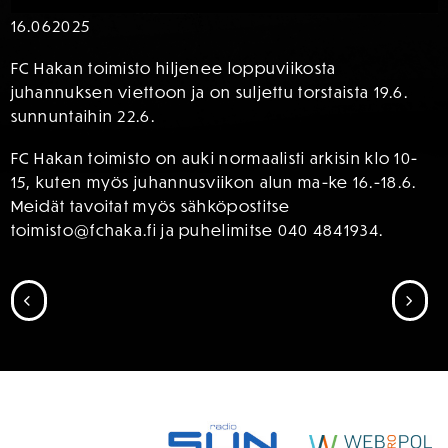
16.06
2025
FC Hakan toimisto hiljenee loppuviikosta
juhannuksen viettoon ja on suljettu torstaista 19.6.
sunnuntaihin 22.6.
FC Hakan toimisto on auki normaalisti arkisin klo 10-
15, kuten myös juhannusviikon alun ma-ke 16.-18.6.
Meidät tavoitat myös sähköpostitse
toimisto@fchaka.fi ja puhelimitse 040 4841934.
SIIRRY EDELLISEEN
SII
SPONSORIT