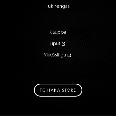
Tukirengas
Kauppa
Liput
Ykkösliiga
FC HAKA STORE