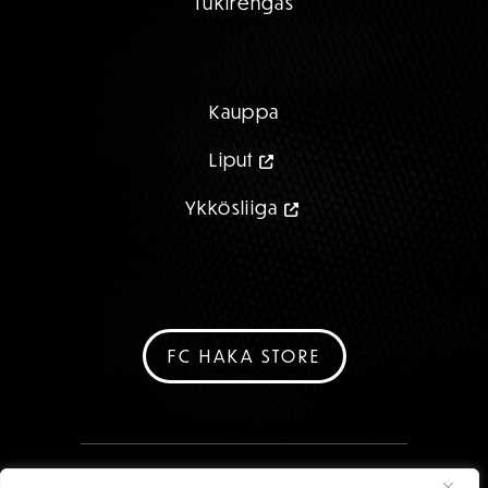
Tukirengas
Kauppa
Liput
Ykkösliiga
FC HAKA STORE