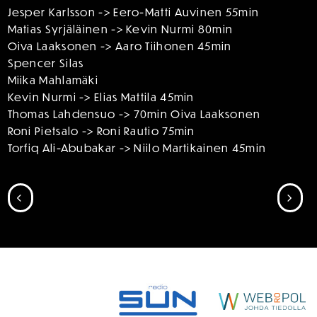
Jesper Karlsson -> Eero-Matti Auvinen 55min
Matias Syrjäläinen -> Kevin Nurmi 80min
Oiva Laaksonen -> Aaro Tiihonen 45min
Spencer Silas
Miika Mahlamäki
Kevin Nurmi -> Elias Mattila 45min
Thomas Lahdensuo -> 70min Oiva Laaksonen
Roni Pietsalo -> Roni Rautio 75min
Torfiq Ali-Abubakar -> Niilo Martikainen 45min
SIIRRY EDELLISEEN
SII
SPONSORIT