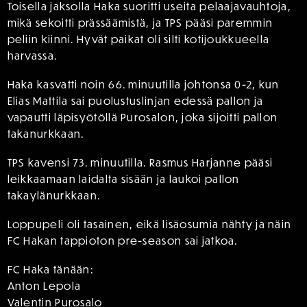
Toisella jaksolla Haka suoritti useita pelaajavauhtoja,
mikä sekoitti prässäämistä, ja TPS pääsi paremmin
peliin kiinni. Hyvät paikat oli silti kotijoukkueella
harvassa.
Haka kasvatti noin 66. minuutilla johtonsa 0-2, kun
Elias Mattila sai puolustuslinjan edessä pallon ja
vapautti läpisyötöllä Purosalon, joka sijoitti pallon
takanurkkaan.
TPS kavensi 73. minuutilla. Rasmus Harjanne pääsi
leikkaamaan laidalta sisään ja laukoi pallon
takaylänurkkaan.
Loppupeli oli tasainen, eikä lisäosumia nähty ja näin
FC Hakan tappioton pre-season sai jatkoa.
FC Haka tänään:
Anton Lepola
Valentin Purosalo