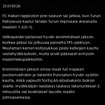
23.01
2026
FC Hakan tappioton pre-season sai jatkoa, kun Turun
Palloseura kaatui tänään Turun Impivaara Areenalla
maalein 1-2(0-1).
Valkopaidat pelasivat hyvän ensimmäisen jakson.
Korkea prässi loi jatkuvaa painetta TPS-päätyyn.
Muutaman kerran kotijoukkue pääsi katkojen kautta
vastahyökkäyksiin, mutta eivät päässeet erityisiin
maalintekopaikkoihin.
Ensimmäisen jakson ainoa maali tuli nopean
puolenvaihdon ja Valentin Purosalon hyvän syötön
kautta, mikä vapautti Torfiq Ali-Abubakarin boksin
sisälle. Hyökkääjän laadukas laukaus takanurkkaan 5.
minuutilla vei koskilaiset tauolle maalin
johtoasemassa.