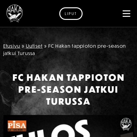
LIPUT
Siirry sisältöön
Etusivu
»
Uutiset
»
FC Hakan tappioton pre-season
jatkui Turussa
FC HAKAN TAPPIOTON
PRE-SEASON JATKUI
TURUSSA