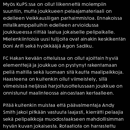
Myös KuPS:ssa on ollut liikennettä molempiin
suuntiin, mutta joukkueen pelaajamateriaali on
edelleen Veikkausliigan parhaimmistoa. Ennakoissa
mitalikamppailuihin edelleen arvioidussa
joukkueessa riittää laatua jokaiselle pelipaikalle.
Mielenkiintoisia uusi tulijoita ovat ainakin keskikentän
Doni Arifi sekä hyökkääjä Agon Sadiku.
FC Hakan kevään otteluissa on ollut ajoittain hyviä
elementtejä ja joukkue on pystynyt rakentamaan
peliä maltilla sekä luomaan sitä kautta maalipaikkoja.
Haasteena on kuitenkin ollut viimeistely, sillä
viimeisissä neljässä harjoitusottelussaan joukkue on
onnistunut maalinteossa ainoastaan kertaalleen.
Pitää kuitenkin muistaa että päävalmentaja Andy
Smith jakoi pitkään vastuuta laajasti, kierrätti pelaajia
sekä pelipaikkoja muodostaakseen mahdollisimman
hyvän kuvan jokaisesta. Rotaatiota on harrastettu