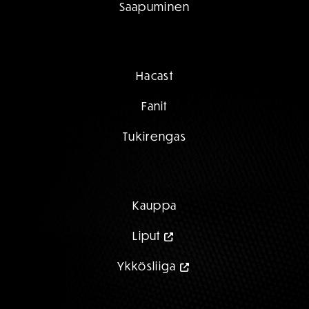
Saapuminen
Hacast
Fanit
Tukirengas
Kauppa
Liput
Ykkösliiga