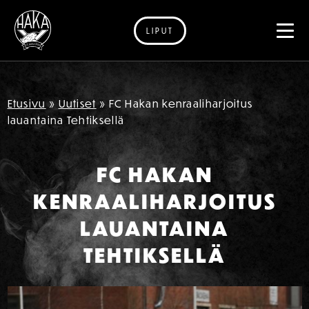
LIPUT
Siirry sisältöön
Etusivu
»
Uutiset
»
FC Hakan kenraaliharjoitus
lauantaina Tehtiksellä
FC HAKAN
KENRAALIHARJOITUS
LAUANTAINA
TEHTIKSELLÄ