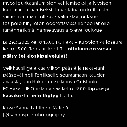
myös loukkaantumisten välttämiseksi ja fyysisen
kuorman tasaamiseksi. Lauantaina on kuitenkin
viimeinen mahdollisuus valmistaa joukkue
tosipeleihin, joten odotettavissa lienee lähelle
tämänhetkistä ihanneavausta oleva joukkue.
La 29.3.2025 kello 15.00 FC Haka – Kuopion Palloseura
kello 15.00, Tehtaan kenttä –
otteluun on vapaa
pääsy (ei kioskipalveluja)!
Veikkausliiga alkaa viikon päästä ja Haka-fanit
pääsevät heti Tehtikselle seuraamaan kauden
avausta, kun Haka saa vastaansa Gnistanin.
FC Haka – IF Gnistan alkaa kello 19.00.
Lippu- ja
kausikortti -info löytyy
täältä
.
Kuva: Sanna Lahtinen-Mäkelä
|
@sannasportphotography