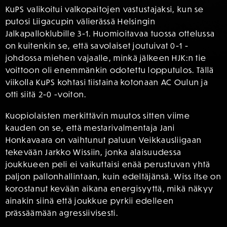
KuPS valikoitui valkopaitojen vastustajaksi, kun se
putosi Liigacupin välierässä Helsingin
Jalkapalloklubille 3-1. Huomioitavaa tuossa ottelussa
on kuitenkin se, että savolaiset joutuivat 0-1 -
johdossa miehen vajaalle, minkä jälkeen HJK:n tie
voittoon oli enemmänkin odotettu lopputulos. Tällä
viikolla KuPS kohtasi tiistaina kotonaan AC Oulun ja
otti siitä 2-0 -voiton.
Kuopiolaisten merkittävin muutos sitten viime
kauden on se, että mestarivalmentaja Jani
Honkavaara on vaihtunut paluun Veikkausliigaan
tekevään Jarkko Wissiin, jonka alaisuudessa
joukkueen peli ei vaikuttaisi enää perustuvan yhtä
paljon pallonhallintaan, kuin edeltäjänsä. Wiss itse on
korostanut kevään aikana energisyyttä, mikä näkyy
ainakin siinä että joukkue pyrkii edelleen
prässäämään agressiivisesti.