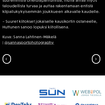
suuremmista ottelutapahtumista, mutta antaa myös
taloudellista turvaa ja auttaa rakentamaan entistä
kilpailukykyisemmän joukkueen alkavalle kaudelle.
– Suuret kiitokset jokaiselle kausikortin ostaneelle,
Huttunen sanoo lopuksi kiitollisena.
Kuva: Sanna Lahtinen-Mäkelä
|
@sannasportphotography
SIIRRY EDELLISEEN
SII
SPONSORIT