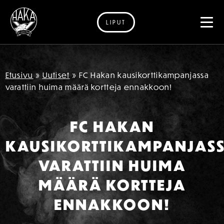
LIPUT
Siirry sisältöön
Etusivu
»
Uutiset
»
FC Hakan kausikorttikampanjassa
varattiin huima määrä kortteja ennakkoon!
FC HAKAN
KAUSIKORTTIKAMPANJAS
VARATTIIN HUIMA
MÄÄRÄ KORTTEJA
ENNAKKOON!