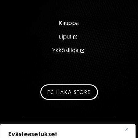
Kauppa
Liput
Ykkösliiga
FC HAKA STORE
Evästeasetukset