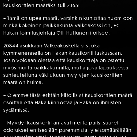
kausikorttien määräksi tuli 2365!
– Tämä on upea määrä, varsinkin kun ottaa huomioon
minkä kokoinen paikkakunta Valkeakoski on, FC
Hakan toimitusjohtaja Olli Huttunen iloitsee.
20844 asukkaan Valkeakoskella siis joka
kymmenennellä on Hakan kausikortti taskussaan.
Tosin voidaan olettaa että kausikortteja on ostettu
myös muilta paikkakunnilta, mutta joka tapauksessa
suhteutettuna väkilukuun myytyjen kausikorttien
määrä on huima.
– Olemme tästä erittäin kiitollisia! Kausikorttien määrä
osoittaa että Haka kiinnostaa ja Haka on ihmisten
sydämissä.
– Myydyt kausikortit antavat meille paitsi suuret
odotukset entisestään paremmista, yleisömäärältään