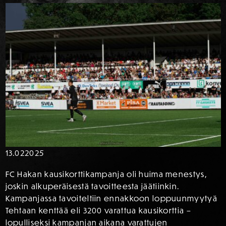
13.02
2025
FC Hakan kausikorttikampanja oli huima menestys,
joskin alkuperäisestä tavoitteesta jäätiinkin.
Kampanjassa tavoiteltiin ennakkoon loppuunmyytyä
Tehtaan kenttää eli 3200 varattua kausikorttia –
lopulliseksi kampanjan aikana varattujen