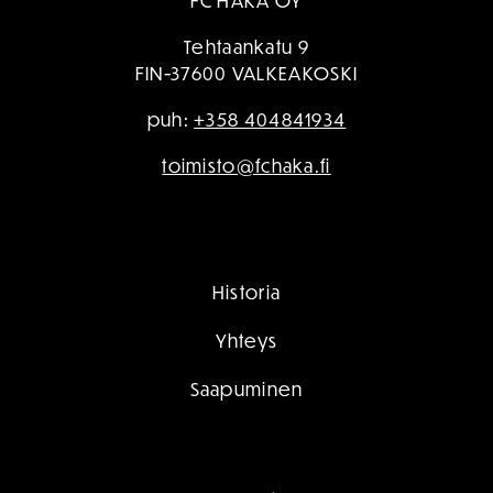
FC HAKA OY
Tehtaankatu 9
FIN-37600 VALKEAKOSKI
puh:
+358 404841934
toimisto@fchaka.fi
Historia
Yhteys
Saapuminen