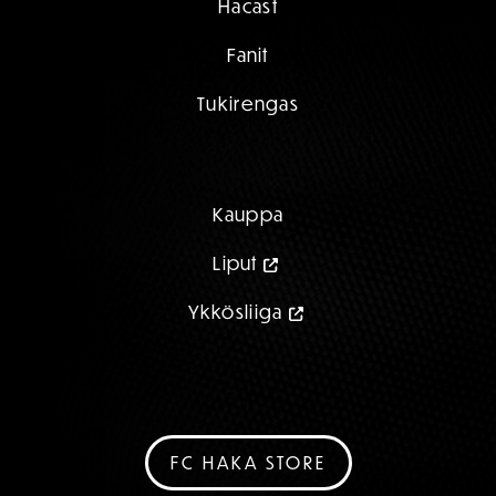
Hacast
Fanit
Tukirengas
Kauppa
Liput
Ykkösliiga
FC HAKA STORE