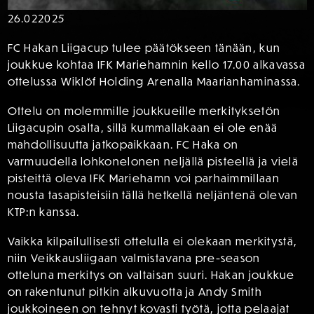
26.02
2025
FC Hakan Liigacup tulee päätökseen tänään, kun
joukkue kohtaa IFK Mariehamnin kello 17.00 alkavassa
ottelussa Wiklöf Holding Arenalla Maarianhaminassa.
Ottelu on molemmille joukkueille merkityksetön
Liigacupin osalta, sillä kummallakaan ei ole enää
mahdollisuutta jatkopaikkaan. FC Haka on
varmuudella lohkonelonen neljällä pisteellä ja vielä
pisteittä oleva IFK Mariehamn voi parhaimmillaan
nousta tasapisteisiin tällä hetkellä neljäntenä olevan
KTP:n kanssa.
Vaikka kilpailullisesti ottelulla ei olekaan merkitystä,
niin Veikkausliigaan valmistavana pre-season
otteluna merkitys on valtaisan suuri. Hakan joukkue
on rakentunut pitkin alkuvuotta ja Andy Smith
joukkoineen on tehnyt kovasti työtä, jotta pelaajat