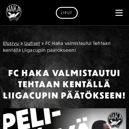
LIPUT
Siirry sisältöön
Etusivu
»
Uutiset
»
FC Haka valmistautui Tehtaan
kentällä Liigacupin päätökseen!
FC HAKA VALMISTAUTUI
TEHTAAN KENTÄLLÄ
LIIGACUPIN PÄÄTÖKSEEN!