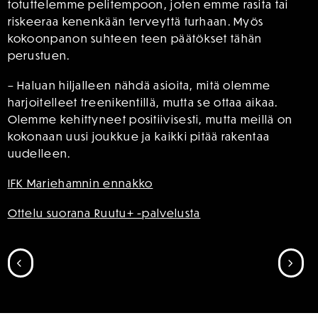
totuttelemme pelitempoon, joten emme rasita tai
riskeeraa kenenkään terveyttä turhaan. Myös
kokoonpanon suhteen teen päätökset tähän
perustuen.
– Haluan hiljalleen nähdä asioita, mitä olemme
harjoitelleet treenikentillä, mutta se ottaa aikaa.
Olemme kehittyneet positiivisesti, mutta meillä on
kokonaan uusi joukkue ja kaikki pitää rakentaa
uudelleen.
IFK Mariehamnin ennakko
Ottelu suorana Ruutu+ -palvelusta
SIIRRY EDELLISEEN
SII