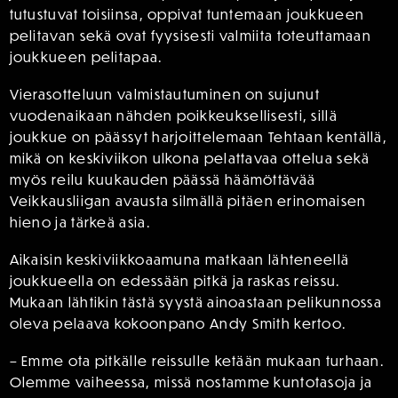
tutustuvat toisiinsa, oppivat tuntemaan joukkueen
pelitavan sekä ovat fyysisesti valmiita toteuttamaan
joukkueen pelitapaa.
Vierasotteluun valmistautuminen on sujunut
vuodenaikaan nähden poikkeuksellisesti, sillä
joukkue on päässyt harjoittelemaan Tehtaan kentällä,
mikä on keskiviikon ulkona pelattavaa ottelua sekä
myös reilu kuukauden päässä häämöttävää
Veikkausliigan avausta silmällä pitäen erinomaisen
hieno ja tärkeä asia.
Aikaisin keskiviikkoaamuna matkaan lähteneellä
joukkueella on edessään pitkä ja raskas reissu.
Mukaan lähtikin tästä syystä ainoastaan pelikunnossa
oleva pelaava kokoonpano Andy Smith kertoo.
– Emme ota pitkälle reissulle ketään mukaan turhaan.
Olemme vaiheessa, missä nostamme kuntotasoja ja