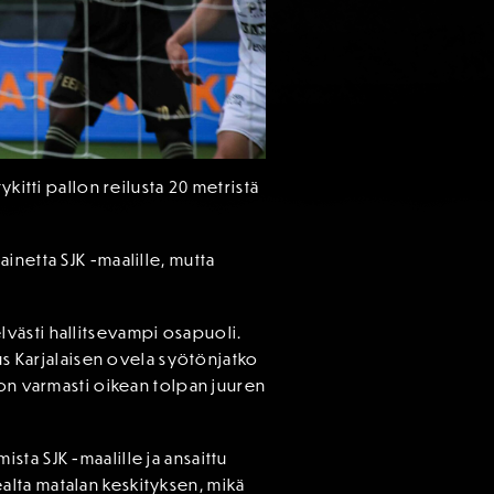
kitti pallon reilusta 20 metristä
inetta SJK -maalille, mutta
selvästi hallitsevampi osapuoli.
us Karjalaisen ovela syötönjatko
lon varmasti oikean tolpan juuren
ta SJK -maalille ja ansaittu
kealta matalan keskityksen, mikä