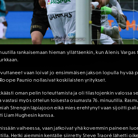
uutilla rankaisemaan hieman yllättäenkin, kun Alenis Vargas ty
urkkaan.
vuttaneet vaan loivat jo ensimmäisen jakson lopulla hyvää pa
oope Paunio nollasivat koskilaisten yritykset.
ikkäästi oman pelin toteuttamista ja oli tilastojenkin valossa 
ka vastasi myös ottelun toisesta osumasta 76. minuutilla. Rasm
iah Strengin läpiajoon eikä mies erehtynyt vaan sijoitti pal
ti Liam Hughesin kanssa.
issään vaiheessa, vaan jatkoivat yhä kovemmin paineen luomis
tilla. Hetki aiemmin kentälle siirretty Steve Traoré lähetti oi