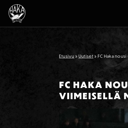
Siirry sisältöön
Etusivu
»
Uutiset
»
FC Haka nousi 
FC HAKA NOUS
VIIMEISELLÄ 