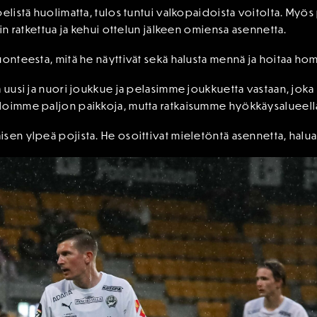
pelistä huolimatta, tulos tuntui valkopaidoista voitolta. My
lin ratkettua ja kehui ottelun jälkeen omiensa asennetta.
uonteesta, mitä he näyttivät sekä halusta mennä ja hoitaa ho
ä uusi ja nuori joukkue ja pelasimme joukkuetta vastaan, joka
loimme paljon paikkoja, mutta ratkaisumme hyökkäysalueella 
sen ylpeä pojista. He osoittivat mieletöntä asennetta, halua