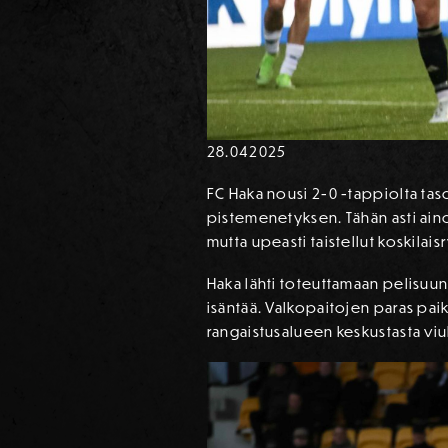
28.04
2025
FC Haka nousi 2-0 -tappiolta tas
pistemenetyksen. Tähän asti aino
mutta upeasti taistellut koskilais
Haka lähti toteuttamaan pelisuu
isäntää. Valkopaitojen paras pai
rangaistusalueen keskustasta viuh