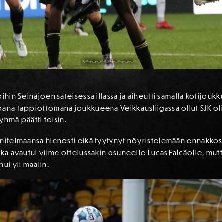
oihin Seinäjoen sateisessa illassa ja aiheutti samalla kotijo
ana tappiottomana joukkueena Veikkausliigassa ollut SJK oli
ryhmä päätti toisin.
nnitelmaansa hienosti eikä tyytynyt nöyristelemään ennakkos
kka avautui viime ottelussakin osuneelle Lucas Falcãolle, mut
ui yli maalin.