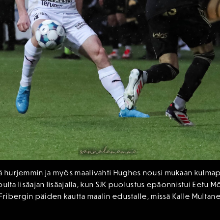
hä hurjemmin ja myös maalivahti Hughes nousi mukaan kulmap
lopulta lisäajan lisäajalla, kun SJK puolustus epäonnistui Ee
Fribergin päiden kautta maalin edustalle, missä Kalle Multanen 