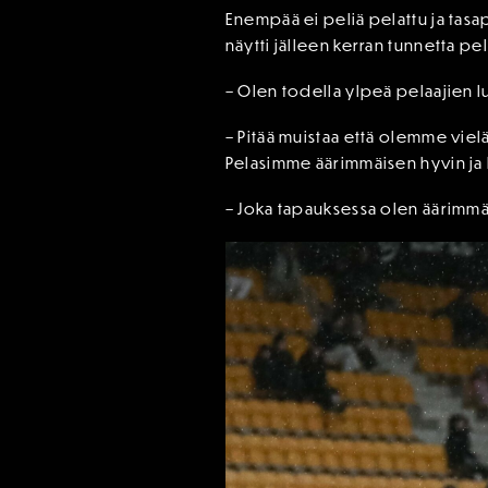
Enempää ei peliä pelattu ja tasa
näytti jälleen kerran tunnetta pe
– Olen todella ylpeä pelaajien l
– Pitää muistaa että olemme viel
Pelasimme äärimmäisen hyvin ja 
– Joka tapauksessa olen äärimmäi