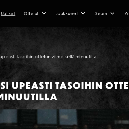
Uutiset
Ottelut
Joukkueet
Seura
Yr
upeasti tasoihin ottelun viimeisellä minuutilla
I UPEASTI TASOIHIN OTT
MINUUTILLA