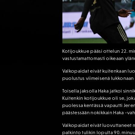
Kotijoukkue pääsi ottelun 22. min
vastustamattomasti oikeaan ylän
Valkopaidat eivät kuitenkaan luo
puolustus viimeisenä lukkonaan R
Toisella jaksolla Haka jatkoi sinn
Kuitenkin kotijoukkue oli se, jo
puolessa kentässä vapautti Jerem
päästessään nokikkain Haka -vah
Valkopaidat eivät luovuttaneet m
palkinto tulikin lopulta 90. minuu