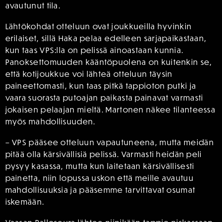
avautunut tila.
Lähtökohdat otteluun ovat joukkueilla hyvinkin
erilaiset, sillä Haka pelaa edelleen sarjapaikastaan,
kun taas VPS:lla on pelissä ainoastaan kunnia.
Panoksettomuuden kääntöpuolena on kuitenkin se,
että kotijoukkue voi lähteä otteluun täysin
paineettomasti, kun taas pitkä tappioton putki ja
vaara suorasta putoajan paikasta painavat varmasti
jokaisen pelaajan mieltä. Martonen näkee tilanteessa
myös mahdollisuuden.
– VPS pääsee otteluun vapautuneena, mutta meidän
pitää olla kärsivällisiä pelissä. Varmasti heidän peli
pysyy kasassa, mutta kun laitetaan kärsivällisesti
painetta, niin lopussa uskon että meille avautuu
mahdollisuuksia ja pääsemme tarvittavat osumat
iskemään.