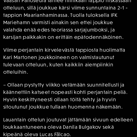
Vaasan Palloseura lähtee niinikään tappio niskassaan
otteluun, sillä joukkue kärsi viime sunnuntaina 2-1 -
tappion Maarianhaminassa. Tuolla tuloksella IFK
Mariehamn varmisti ainakin sen ettei joukkue
valahda enää edes teoriassa sarjajumboksi, ja
karsijan paikkakin on erittäin epätodennäköinen.
Viime perjantain kirvelevästä tappiosta huolimatta
Kari Martonen joukkoineen on valmistautunut
tulevaan otteluun, kuten kaikkiin aiempiinkin
otteluihin.
– Ollaan pystytty viikko vetämään suunnitellusti ja
käännettiin katseet nopeasti kohti perjantain peliä.
Hyvin keskittyneesti ollaan töitä tehty ja hyvin
sitoutunut joukkue tullaan huomenna näkemään.
Lauantain ottelun joutuvat jättämään sivuun edelleen
loukkaantuneena oleva Danila Bulgakov sekä
kipeänä oleva Lucas Fãlcao.