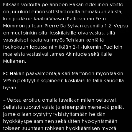
Pitkään voitoitta pelanneen Hakan edellinen voitto
on juurikin Lemonsoft Stadionilta heinäkuun alusta,
kun joukkue kaatoi Vaasan Palloseuran Eetu
Mömmön ja Jean-Pierre Da Sylvan osumilla 1-2. Vepsu
on muutoinkin ollut koskilaisille oiva vastus, sillä
vaasalaiset kaatuivat myös Tehtaan kentällä
toukokuun lopussa niin ikään 2-1 -lukemin. Tuolloin
maaleista vastasivat James Akintude sekä Kalle
Multanen.
FC Hakan päävalmentaja Kari Martonen myöntääkin
VPS:n pelityylin sopineen koskilaisille tällä kaudella
hyvin.
– Vepsu erottuu omalla tavallaan miten pelaavat.
Sellaista suoraviivaista ja eteenpäin menevää peliä,
ja me ollaan pystytty tylsistyttämään heidän
hyökkäyspelaaminen sekä sitten hyödyntämään
toiseen suuntaan rohkean hyökkäämisen myötä