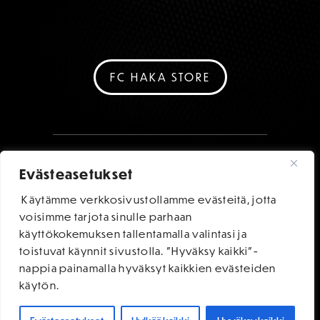
FC HAKA STORE
Evästeasetukset
Käytämme verkkosivustollamme evästeitä, jotta
voisimme tarjota sinulle parhaan
käyttökokemuksen tallentamalla valintasi ja
toistuvat käynnit sivustolla. "Hyväksy kaikki"-
nappia painamalla hyväksyt kaikkien evästeiden
käytön.