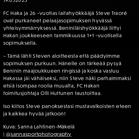
FC Haka ja 26 -vuotias laitahyökkääjä Steve Traoré
ovat purkaneet pelaajasopimuksen hyvässä
yhteisymmärryksessä. Beniniläishyökkääjä liittyi
Hakan joukkeeseen tammikuussa 1+1 -vuotisella
sopimuksella.
– Tämä lähti Steven aloitteesta että päädyimme
sopimuksen purkuun. Hänelle on tärkeää pysyä
Beninin maajoukkueen ringissä ja koska vastuu
Hakassa jäi vähäiseksi, niin Steve näki parhaimmaksi
etsiä isompaa roolia muualta, FC Hakan
toimitusjohtaja Olli Huttunen taustoittaa.
Iso kiitos Steve panoksestasi mustavalkoisten eteen
ja kaikkea hyvää jatkoon!
Kuva: Sanna Lahtinen-Mäkelä
|
@sannasportphotography