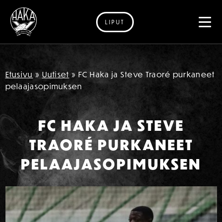
LIPUT
Siirry sisältöön
Etusivu
»
Uutiset
»
FC Haka ja Steve Traoré purkaneet
pelaajasopimuksen
FC HAKA JA STEVE
TRAORÉ PURKANEET
PELAAJASOPIMUKSEN