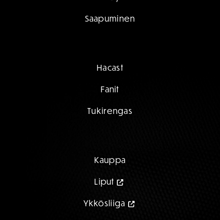
Saapuminen
Hacast
Fanit
Tukirengas
Kauppa
Liput
Ykkösliiga