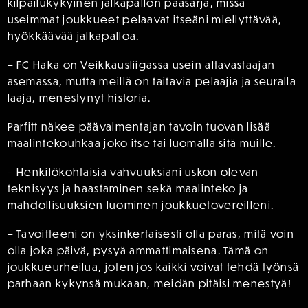
kilpailukykyinen jalkapallon pääsarja, missä
useimmat joukkueet pelaavat itseäni miellyttävää,
hyökkäävää jalkapalloa.
– FC Haka on Veikkausliigassa usein altavastaajan
asemassa, mutta meillä on taitavia pelaajia ja seuralla
laaja, menestynyt historia.
Parfitt näkee päävalmentajan tavoin tuovan lisää
maalintekouhkaa joko itse tai luomalla sitä muille.
– Henkilökohtaisia ​​vahvuuksiani uskon olevan
teknisyys ja haastaminen sekä maalinteko ja
mahdollisuuksien luominen joukkuetovereilleni.
– Tavoitteeni on yksinkertaisesti olla paras, mitä voin
olla joka päivä, pysyä ammattimaisena. Tämä on
joukkueurheilua, joten jos kaikki voivat tehdä työnsä
parhaan kykynsä mukaan, meidän pitäisi menestyä!