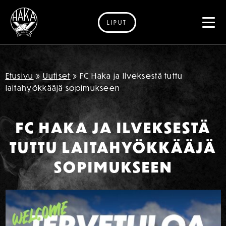
LIPUT
Siirry sisältöön
Etusivu
»
Uutiset
»
FC Haka ja Ilveksestä tuttu
laitahyökkääjä sopimukseen
FC HAKA JA ILVEKSESTÄ
TUTTU LAITAHYÖKKÄÄJÄ
SOPIMUKSEEN