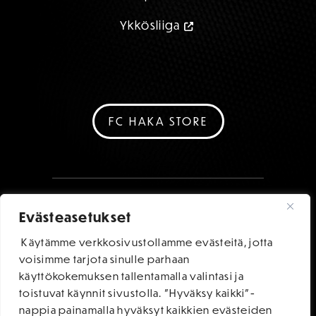
Ykkösliiga
FC HAKA STORE
Evästeasetukset
Käytämme verkkosivustollamme evästeitä, jotta
voisimme tarjota sinulle parhaan
käyttökokemuksen tallentamalla valintasi ja
toistuvat käynnit sivustolla. "Hyväksy kaikki"-
nappia painamalla hyväksyt kaikkien evästeiden