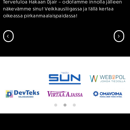
Tervetuloa Hakaan Djair – odotamme innolla jälleen
näkevämme sinut Veikkausliigassa ja tällä kertaa
oikeassa pirkanmaalaispaidassa!
SIIRRY EDELLISEEN
SII
SPONSORIT