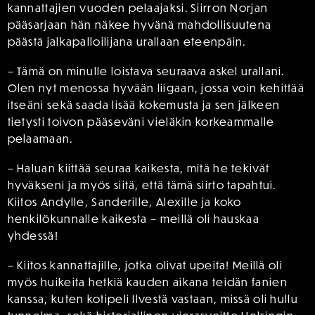
kannattajien vuoden pelaajaksi. Siirron Norjan
pääsarjaan hän näkee hyvänä mahdollisuutena
päästä jalkapalloilijana urallaan eteenpäin.
– Tämä on minulle loistava seuraava askel urallani.
Olen nyt menossa hyvään liigaan, jossa voin kehittää
itseäni sekä saada lisää kokemusta ja sen jälkeen
tietysti toivon pääseväni vieläkin korkeammalle
pelaamaan.
– Haluan kiittää seuraa kaikesta, mitä he tekivät
hyväkseni ja myös siitä, että tämä siirto tapahtui.
Kiitos Andylle, Sanderille, Alexille ja koko
henkilökunnalle kaikesta – meillä oli hauskaa
yhdessä!
– Kiitos kannattajille, jotka olivat upeita! Meillä oli
myös huikeita hetkiä kauden aikana teidän fanien
kanssa, kuten kotipeli Ilvestä vastaan, missä oli hullu