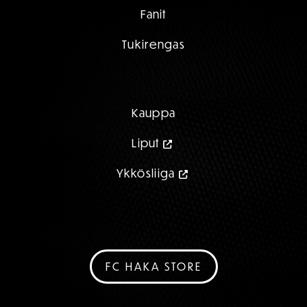
Fanit
Tukirengas
Kauppa
Liput
Ykkösliiga
FC HAKA STORE