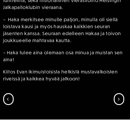
tunnelma, sekä historiallinen vierasvoitto Helsingin
Jalkapalloklubin vieraana.
– ⁠⁠⁠Haka merkitsee minulle paljon, minulla oli siellä
loistava kausi ja myös hauskaa kaikkien seuran
jäsenten kanssa. Seuraan edelleen Hakaa ja toivon
joukkueelle mahtavaa kautta.
– Haka tulee aina olemaan osa minua ja muistan sen
aina!
Kiitos Evan ikimuistoisista hetkistä mustavalkoisten
riveissä ja kaikkea hyvää jatkoon!
SIIRRY EDELLISEEN
SII
SPONSORIT