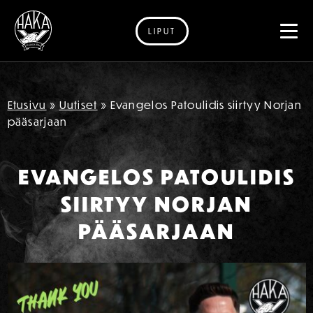
LIPUT
Siirry sisältöön
Etusivu
»
Uutiset
»
Evangelos Patoulidis siirtyy Norjan
pääsarjaan
EVANGELOS PATOULIDIS
SIIRTYY NORJAN
PÄÄSARJAAN