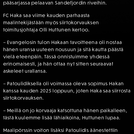
pääsarjassa pelaavan Sandefjordin riveihin.
FC Haka saa viime kauden parhaasta
maalintekijästään myös siirtokorvauksen
toimitusjohtaja Olli Huttunen kertoo.
– Evangelosin tulon Hakaan tavoitteena oli nostaa
hänen uransa uuteen nousuun ja sitä kautta päästä
vielä eteenpäin. Tässä onnistuimme yhdessä
erinomaisesti, ja hän ottaa nyt sitten seuraavat
askeleet urallansa.
– Patoulidiksella oli voimassa oleva sopimus Hakan
kanssa kauden 2025 loppuun, joten Haka saa siirrosta
siirtokorvauksen.
– Meillä on jo korvaaja katsottuna hänen paikalleen,
tästä kuulemme lisää lähiaikoina, Huttunen lupaa.
Maalipörssin voiton lisäksi Patoulidis äänestettiin