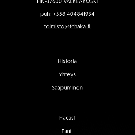
FIN-37600 VALKEAKOSKI
puh:
+358 404841934
toimisto@fchaka.fi
Historia
Yhteys
Saapuminen
Hacast
Fanit