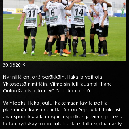
30.08
2019
Nyt niitä on jo 13 peräkkäin. Hakalla voittoja
Ykkösessä nimittäin. Viimeisin tuli lauantai-iltana
Oulun Raatista, kun AC Oulu kaatui 1-0.
Vaihteeksi Haka joutui hakemaan täyttä pottia
pidemmän kaavan kautta. Anton Popovitch hukkasi
avauspuolikkaalla rangaistuspotkun ja viime peleistä
tuttua hyökkäyspään ilotulitusta ei tällä kertaa nähty.