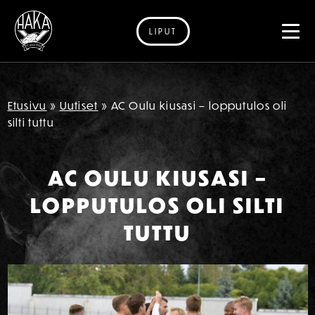
LIPUT
Siirry sisältöön
Etusivu
»
Uutiset
»
AC Oulu kiusasi – lopputulos oli
silti tuttu
AC OULU KIUSASI –
LOPPUTULOS OLI SILTI
TUTTU