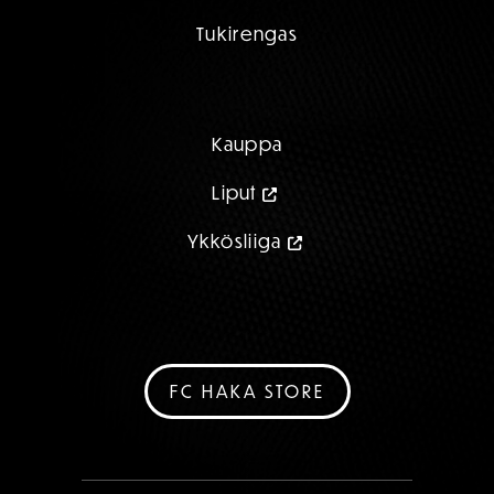
Tukirengas
Kauppa
Liput
Ykkösliiga
FC HAKA STORE