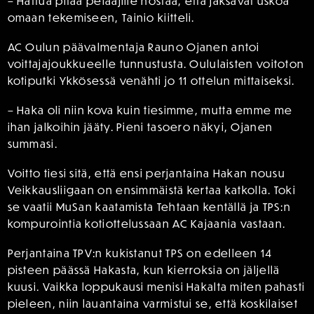
– Hattua pitää pelaajille nostaa, että jaksavat uskoa
omaan tekemiseen, Tainio kiitteli.
AC Oulun päävalmentaja Rauno Ojanen antoi
voittajajoukkueelle tunnustusta. Oululaisten voitoton
kotiputki Ykkösessä venähti jo 11 ottelun mittaiseksi.
– Haka oli niin kova kuin tiesimme, mutta emme me
ihan jalkoihin jääty. Pieni tasoero näkyi, Ojanen
summasi.
Voitto tiesi sitä, että ensi perjantaina Hakan nousu
Veikkausliigaan on ensimmäistä kertaa katkolla. Toki
se vaatii MuSan kaatamista Tehtaan kentällä ja TPS:n
kompurointia kotiottelussaan AC Kajaania vastaan.
Perjantaina TPV:n kukistanut TPS on edelleen 14
pisteen päässä Hakasta, kun kierroksia on jäljellä
kuusi. Vaikka loppukausi menisi Hakalta miten pahasti
pieleen, niin lauantaina varmistui se, että koskilaiset