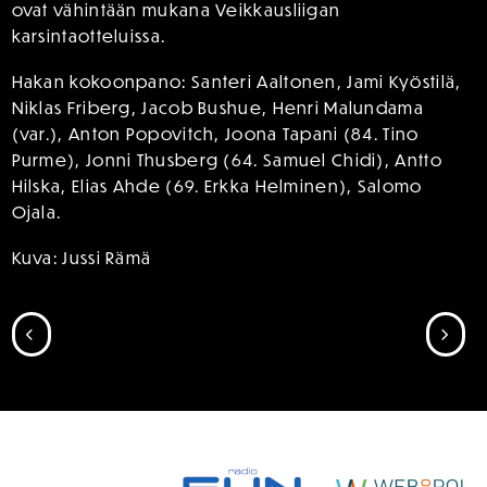
ovat vähintään mukana Veikkausliigan
karsintaotteluissa.
Hakan kokoonpano: Santeri Aaltonen, Jami Kyöstilä,
Niklas Friberg, Jacob Bushue, Henri Malundama
(var.), Anton Popovitch, Joona Tapani (84. Tino
Purme), Jonni Thusberg (64. Samuel Chidi), Antto
Hilska, Elias Ahde (69. Erkka Helminen), Salomo
Ojala.
Kuva: Jussi Rämä
SIIRRY EDELLISEEN
SII
SPONSORIT