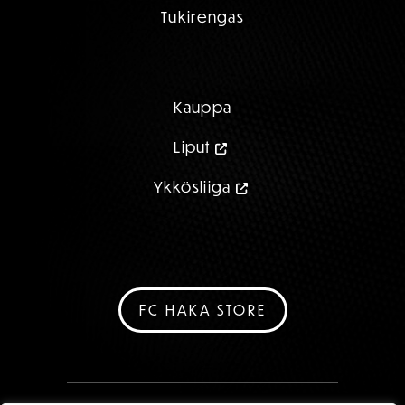
Tukirengas
Kauppa
Liput
Ykkösliiga
FC HAKA STORE