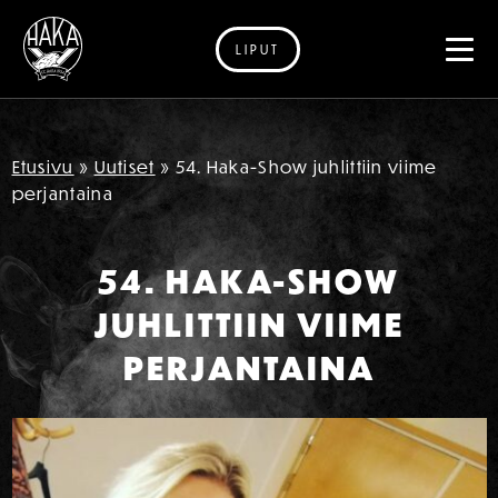
LIPUT
Siirry sisältöön
Etusivu
»
Uutiset
»
54. Haka-Show juhlittiin viime
perjantaina
54. HAKA-SHOW
JUHLITTIIN VIIME
PERJANTAINA