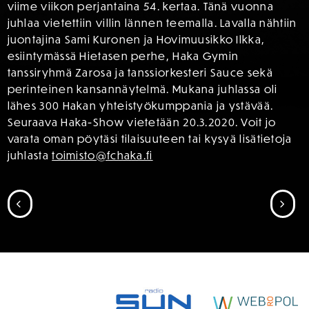
viime viikon perjantaina 54. kertaa. Tänä vuonna
juhlaa vietettiin villin lännen teemalla. Lavalla nähtiin
juontajina Sami Kuronen ja Hovimuusikko Ilkka,
esiintymässä Hietasen perhe, Haka Gymin
tanssiryhmä Zarosa ja tanssiorkesteri Sauce sekä
perinteinen kansannäytelmä. Mukana juhlassa oli
lähes 300 Hakan yhteistyökumppania ja ystävää.
Seuraava Haka-Show vietetään 20.3.2020. Voit jo
varata oman pöytäsi tilaisuuteen tai kysyä lisätietoja
juhlasta
toimisto@fchaka.fi
SIIRRY EDELLISEEN
SII
SPONSORIT