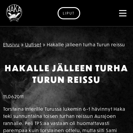
LIPUT
Siirry sisältöön
Etusivu
»
Uutiset
»
Hakalle jälleen turha Turun reissu
HAKALLE JÄLLEEN TURHA
TURUN REISSU
11.06
2011
Torstaina Interille Turussa lukemin 6-1 hävinnyt Haka
teki sunnuntaina toisen turhan reissun Aurajoen
rannalle. Peli TPS:aa vastaan oli huomattavasti
parempaa kuin torstainen ottelu, mutta silti Sami