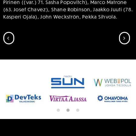
Pirinen ((var.) 71. Sasha Popovitch), Marco Matrone
(63. Josef Chavez), Shane Robinson, Jaakko Juuti (78.
Kasperi Ojala), John Weckströn, Pekka Sihvola.
SIIRRY EDELLISEEN
SII
SPONSORIT