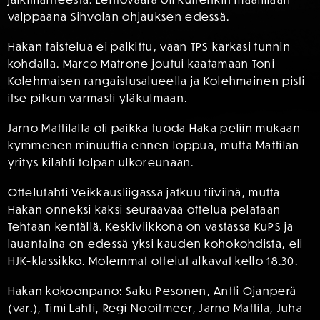
valppaana Sihvolan ohjauksen edessä.
Hakan taistelua ei palkittu, vaan TPS karkasi tunnin
kohdalla. Marco Matrone joutui kaatamaan Toni
Kolehmaisen rangaistusalueella ja Kolehmainen pisti
itse pilkun varmasti yläkulmaan.
Jarno Mattilalla oli paikka tuoda Haka peliin mukaan
kymmenen minuuttia ennen loppua, mutta Mattilan
yritys kilahti tolpan ulkoreunaan.
Ottelutahti Veikkausliigassa jatkuu tiiviinä, mutta
Hakan onneksi kaksi seuraavaa ottelua pelataan
Tehtaan kentällä. Keskiviikkona on vastassa KuPS ja
lauantaina on edessä yksi kauden kohokohdista, eli
HJK-klassikko. Molemmat ottelut alkavat kello 18.30.
Hakan kokoonpano: Saku Pesonen, Antti Ojanperä
(var.), Timi Lahti, Regi Nooitmeer, Jarno Mattila, Juha