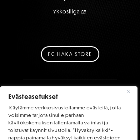
Ykkösliiga
FC HAKA STORE
Evästeasetukset
Käytämme verkkosivustollamme evästeitä, jotta
voisimme tarjota sinulle parhaan
käyttökokemuksen tallentamalla valintasi ja
toistuvat käynnit sivustolla. "Hyväksy kaikki"-
nappia painamalla hyväksyt kaikkien evästeiden