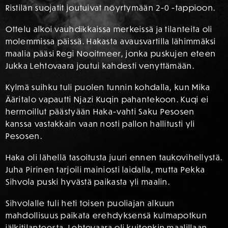
Ristilän suojatit joutuivat nöyrtymään 2-0 -tappioon.
Ottelu alkoi vauhdikkaissa merkeissä ja tilanteita oli
molemmissa päissä. Hakasta avausvartilla lähimmäksi
maalia pääsi Regi Nooitmeer, jonka puskujen eteen
Jukka Lehtovaara joutui kahdesti venyttämään.
Kylmä suihku tuli puolen tunnin kohdalla, kun Mika
Ääritalo vapautti Njazi Kuqin pahantekoon. Kuqi ei
hermoillut päästyään Haka-vahti Saku Pesosen
kanssa vastakkain vaan nosti pallon hallitusti yli
Pesosen.
Haka oli lähellä tasoitusta juuri ennen taukovihellystä.
Juha Pirinen tarjoili mainiosti laidalla, mutta Pekka
Sihvola puski hyvästä paikasta yli maalin.
Sihvolalle tuli heti toisen puoliajan alkuun
mahdollisuus paikata erehdyksensä kulmapotkun
jälkitilanteesta. Lehtovaara oli kuitenkin maalillaan