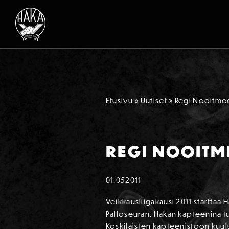
Siirry sisältöön
Etusivu
»
Uutiset
»
Regi Nooitmee
REGI NOOITM
01.05
2011
Veikkausliigakausi 2011 starttaa
Palloseuran. Hakan kapteenina tu
Koskilaisten kapteenistoon kuul