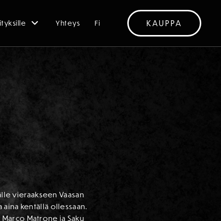
KAUPPA
ityksille
Yhteys
Fi
tälle vieraakseen Vaasan
aina kentällä ollessaan.
, Marco Matrone ja Saku