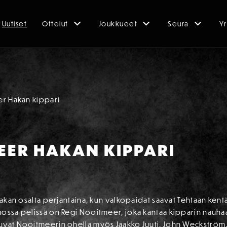
Uutiset
Ottelut
Joukkueet
Seura
Yr
r Hakan kippari
EER HAKAN KIPPARI
 Hakan osalta perjantaina, kun valkopaidat saavat Tehtaan ken
ossa pelissä on Regi Nooitmeer, joka kantaa kipparin nauhaa 
uvat Nooitmeerin ohella myös Jaakko Juuti, John Weckström