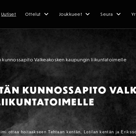
Uutiset
Ottelut
Joukkueet
Seura
Yr
n kunnossapito Valkeakosken kaupungin liikuntatoimelle
NTÄN KUNNOSSAPITO VAL
IIKUNTATOIMELLE
imi ottaa hoitaakseen Tehtaan kentän, Lotilan kentän ja Erikss