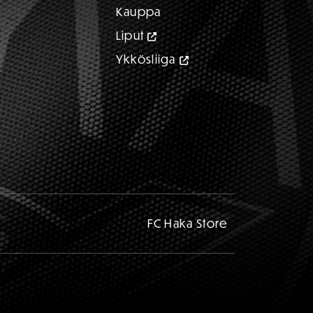
Kauppa
Liput
Ykkösliiga
FC Haka Store