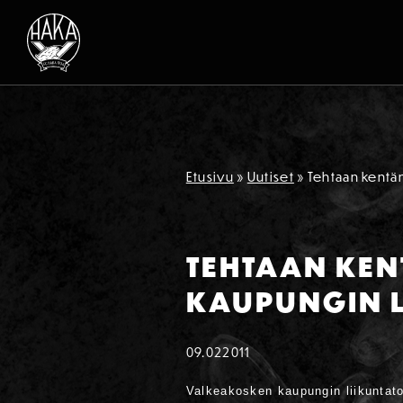
Siirry sisältöön
Etusivu
»
Uutiset
»
Tehtaan kentä
TEHTAAN KE
KAUPUNGIN L
09.02
2011
Valkeakosken kaupungin liikuntato