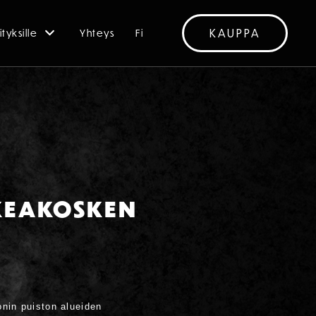
KAUPPA
ityksille
Yhteys
Fi
KEAKOSKEN
onin puiston alueiden