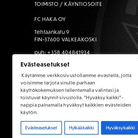
TOIMISTO / KÄYNTIOSOITE
FC HAKA OY
Tehtaankatu 9
FIN-37600 VALKEAKOSKI
puh:
+358 404841934
Evästeasetukset
toimisto@fchaka.fi
Käytämme verkkosivustollamme evästeitä, jotta
voisimme tarjota sinulle parhaan
käyttökokemuksen tallentamalla valintasi ja
toistuvat käynnit sivustolla. "Hyväksy kaikki"-
nappia painamalla hyväksyt kaikkien evästeiden
käytön.
Evästeasetukset
Hylkää kaikki
Hyväksy kaikki