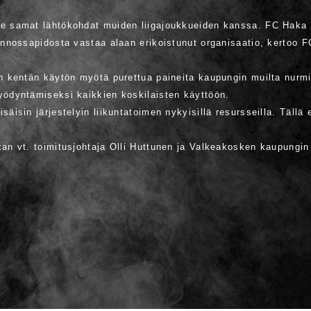
me samat lähtökohdat muiden liigajoukkueiden kanssa. FC Haka
unnossapidosta vastaa alaan erikoistunut organisaatio, kertoo FC
an kentän käytön myötä purettua paineita kaupungin muilta nurmik
yödyntämiseksi kaikkien koskilaisten käyttöön.
äisin järjestelyin liikuntatoimen nykyisillä resursseilla. Tällä 
kan vt. toimitusjohtaja Olli Huttunen ja Valkeakosken kaupungin