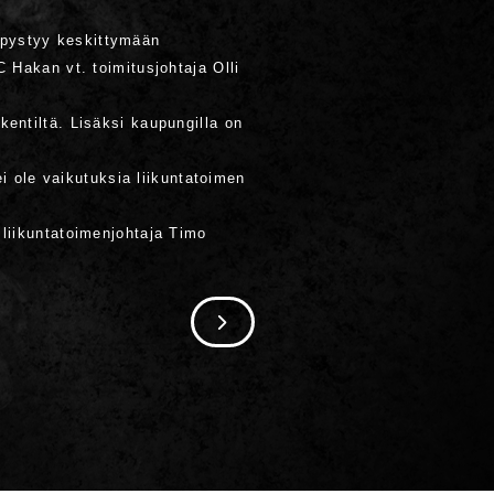
 pystyy keskittymään
 Hakan vt. toimitusjohtaja Olli
entiltä. Lisäksi kaupungilla on
ei ole vaikutuksia liikuntatoimen
 liikuntatoimenjohtaja Timo
SIIRRY SEURAAVAAN