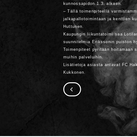
kunnossapidon 1.3. alkaen.
– Tällä toimenpiteellä varmistam
jalkapallotoimintaan ja kenttien k
Huttunen.
Kaupungin liikuntatoimi saa Lotil
suunnitelmia Erikssonin puiston h
Toimenpiteet pyritään hoitamaan sis
muihin palveluihin.
Lisätietoja asiasta antavat FC Ha
Kukkonen.
SIIRRY EDELLISEEN