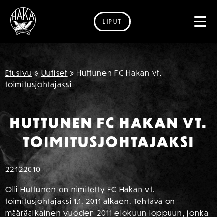
LIPUT
Siirry sisältöön
Etusivu
»
Uutiset
»
Huttunen FC Hakan vt.
toimitusjohtajaksi
HUTTUNEN FC HAKAN VT.
TOIMITUSJOHTAJAKSI
22.12
2010
Olli Huttunen on nimitetty FC Hakan vt.
toimitusjohtajaksi 1.1. 2011 alkaen. Tehtävä on
määräaikainen vuoden 2011 elokuun loppuun, jonka