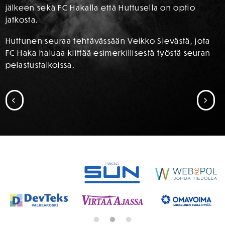
jälkeen sekä FC Hakalla että Huttusella on optio
jatkosta.
Huttunen seuraa tehtävässään Veikko Sievästä, jota
FC Haka haluaa kiittää esimerkillisestä työstä seuran
pelastustalkoissa.
SIIRRY EDELLISEEN
SII
SPONSORIT