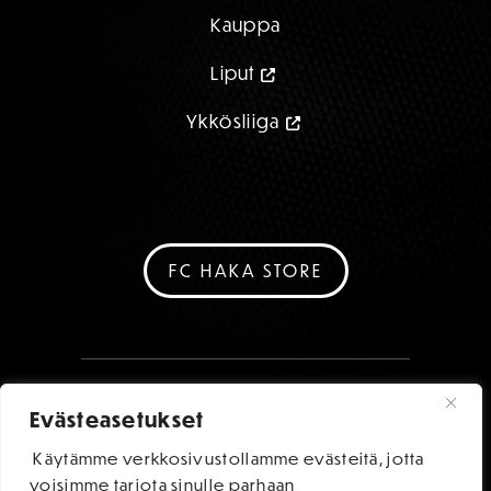
Kauppa
Liput
Ykkösliiga
FC HAKA STORE
Evästeasetukset
Käytämme verkkosivustollamme evästeitä, jotta
voisimme tarjota sinulle parhaan