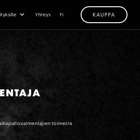
KAUPPA
ityksille
Yhteys
Fi
MENTAJA
Jalkapallovalmentajien toimesta