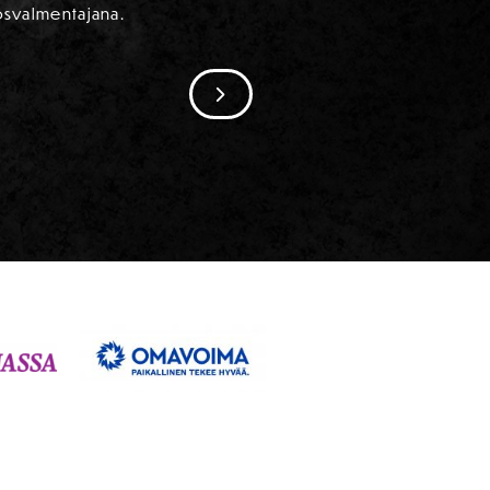
osvalmentajana.
SIIRRY SEURAAVAAN