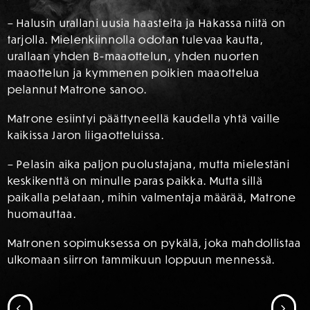
– Halusin urallani uusia haasteita ja Hakassa niitä on
tarjolla. Mielenkiinnolla odotan tulevaa kautta,
urallaan yhden B-maaottelun, yhden nuorten
maaottelun ja kymmenen poikien maaottelua
pelannut Matrone sanoo.
Matrone esiintyi päättyneellä kaudella yhtä vaille
kaikissa Jaron liigaotteluissa.
– Pelasin aika paljon puolustajana, mutta mielestäni
keskikenttä on minulle paras paikka. Mutta sillä
paikalla pelataan, mihin valmentaja määrää, Matrone
huomauttaa.
Matronen sopimuksessa on pykälä, joka mahdollistaa
ulkomaan siirron tammikuun loppuun mennessä.
SIIRRY EDELLISEEN
SII