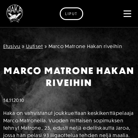
LIPUT
Siirry sisältöön
Etusivu
»
Uutiset
»
Marco Matrone Hakan riveihin
MARCO MATRONE HAKAN
RIVEIHIN
14.11
2010
Haka on vahvistanut joukkuettaan keskikenttäpelaaja
Marco Matronella. Vuoden mittaisen sopimuksen
tehnyt Matrone, 23, edusti neljä edelliskautta Jaroa,
jossa hän pelasi 93 liigaottelua tehden neljä maalia.