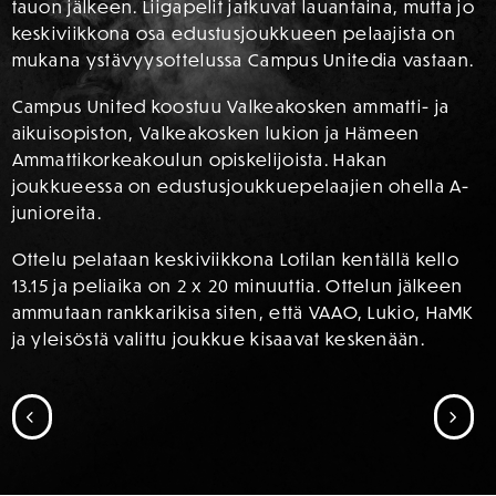
tauon jälkeen. Liigapelit jatkuvat lauantaina, mutta jo
keskiviikkona osa edustusjoukkueen pelaajista on
mukana ystävyysottelussa Campus Unitedia vastaan.
Campus United koostuu Valkeakosken ammatti- ja
aikuisopiston, Valkeakosken lukion ja Hämeen
Ammattikorkeakoulun opiskelijoista. Hakan
joukkueessa on edustusjoukkuepelaajien ohella A-
junioreita.
Ottelu pelataan keskiviikkona Lotilan kentällä kello
13.15 ja peliaika on 2 x 20 minuuttia. Ottelun jälkeen
ammutaan rankkarikisa siten, että VAAO, Lukio, HaMK
ja yleisöstä valittu joukkue kisaavat keskenään.
SIIRRY EDELLISEEN
SII