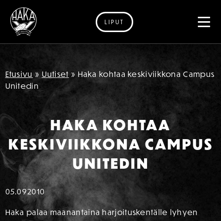
LIPUT
Siirry sisältöön
Etusivu
»
Uutiset
»
Haka kohtaa keskiviikkona Campus
Unitedin
HAKA KOHTAA
KESKIVIIKKONA CAMPUS
UNITEDIN
05.09
2010
Haka palaa maanantaina harjoituskentälle lyhyen