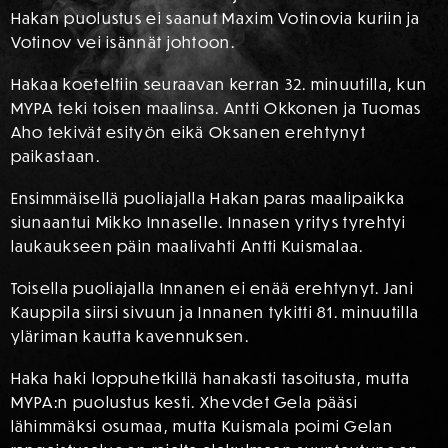
Hakan puolustus ei saanut Maxim Votinovia kuriin ja
Votinov vei isännät johtoon.
Hakaa koeteltiin seuraavan kerran 32. minuutilla, kun
MYPA teki toisen maalinsa. Antti Okkonen ja Tuomas
Aho tekivät esityön eikä Oksanen erehtynyt
paikastaan.
Ensimmäisellä puoliajalla Hakan paras maalipaikka
siunaantui Mikko Innaselle. Innasen yritys tyrehtyi
laukaukseen päin maalivahti Antti Kuismalaa.
Toisella puoliajalla Innanen ei enää erehtynyt. Jani
Kauppila siirsi sivuun ja Innanen tykitti 81. minuutilla
yläriman kautta kavennuksen.
Haka haki loppuhetkillä hanakasti tasoitusta, mutta
MYPA:n puolustus kesti. Xhevdet Gela pääsi
lähimmäksi osumaa, mutta Kuismala poimi Gelan