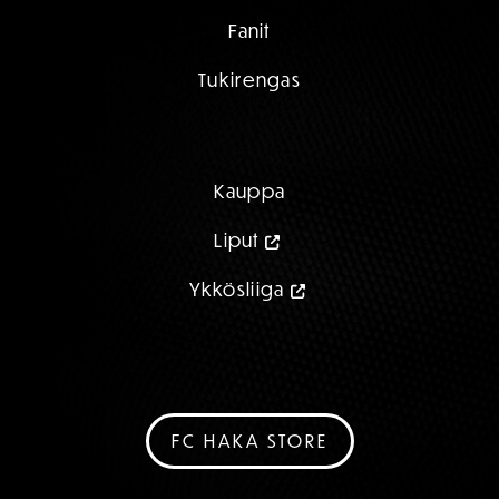
Fanit
Tukirengas
Kauppa
Liput
Ykkösliiga
FC HAKA STORE