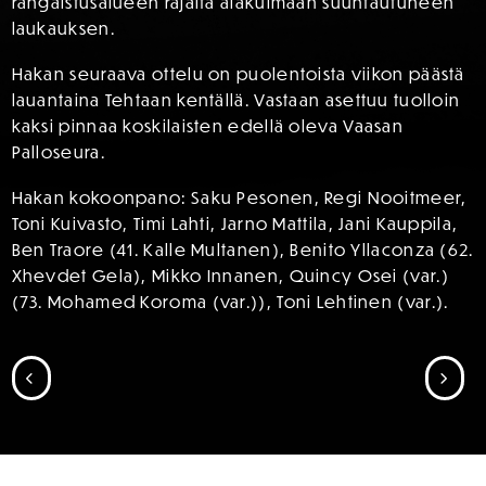
rangaistusalueen rajalta alakulmaan suuntautuneen
laukauksen.
Hakan seuraava ottelu on puolentoista viikon päästä
lauantaina Tehtaan kentällä. Vastaan asettuu tuolloin
kaksi pinnaa koskilaisten edellä oleva Vaasan
Palloseura.
Hakan kokoonpano: Saku Pesonen, Regi Nooitmeer,
Toni Kuivasto, Timi Lahti, Jarno Mattila, Jani Kauppila,
Ben Traore (41. Kalle Multanen), Benito Yllaconza (62.
Xhevdet Gela), Mikko Innanen, Quincy Osei (var.)
(73. Mohamed Koroma (var.)), Toni Lehtinen (var.).
SIIRRY EDELLISEEN
SII
SPONSORIT