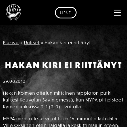
LIPUT
Siirry sisältöön
Etusivu
»
Uutiset
»
Hakan kiri ei riittänyt
HAKAN KIRI EI RIITTÄNYT
29.08
2010
Hakan kolmen ottelun mittainen tappioton putki
katkesi Kouvolan Saviniemessä, kun MYPA piti pisteet
Kymenlaaksossa 2-1 (2-0) –voitolla.
MYPA meni ottelussa johtoon 16. minuutin kohdalla.
Ville Oksanen eteni laidalla ja keskitti maalin eteen.