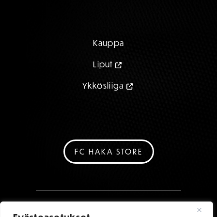
Kauppa
Liput
Ykkösliiga
FC HAKA STORE