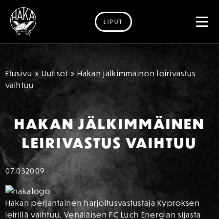
LIPUT
Siirry sisältöön
Etusivu
»
Uutiset
»
Hakan jälkimmäinen leirivastus
vaihtuu
HAKAN JÄLKIMMÄINEN
LEIRIVASTUS VAIHTUU
07.03
2009
Hakan perjantainen harjoitusvastustaja Kyproksen
leirillä vaihtuu. Venäläisen FC Luch Energian sijasta