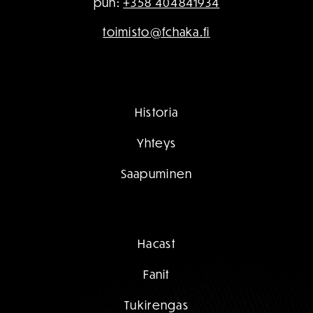
puh:
+358 404841934
toimisto@fchaka.fi
Historia
Yhteys
Saapuminen
Hacast
Fanit
Tukirengas