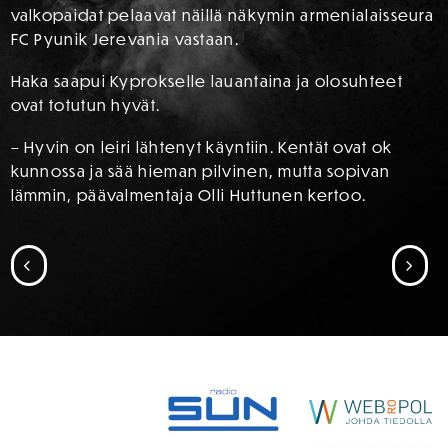
valkopaidat pelaavat näillä näkymin armenialaisseura
FC Pyunik Jerevania vastaan.
Haka saapui Kyprokselle lauantaina ja olosuhteet
ovat totutun hyvät.
– Hyvin on leiri lähtenyt käyntiin. Kentät ovat ok
kunnossa ja sää hieman pilvinen, mutta sopivan
lämmin, päävalmentaja Olli Huttunen kertoo.
SIIRRY EDELLISEEN
SII
SPONSORIT