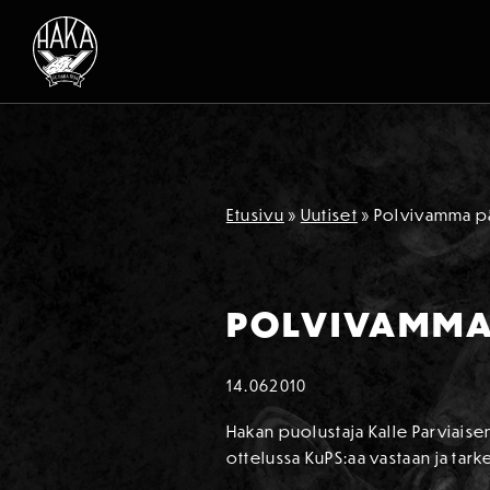
Siirry sisältöön
Etusivu
»
Uutiset
»
Polvivamma pä
POLVIVAMMA 
14.06
2010
Hakan puolustaja Kalle Parviais
ottelussa KuPS:aa vastaan ja tar