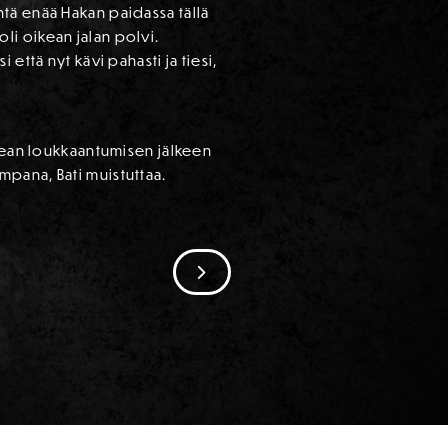
tä enää Hakan paidassa tällä
li oikean jalan polvi.
että nyt kävi pahasti ja tiesi,
ikean loukkaantumisen jälkeen
mpana, Bati muistuttaa.
SIIRRY SEURAAVAAN