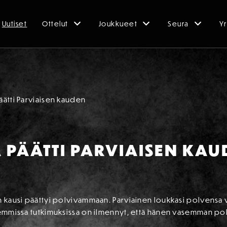
Uutiset
Ottelut
Joukkueet
Seura
Yr
ätti Parviaisen kauden
PÄÄTTI PARVIAISEN KAU
en kausi päättyi polvivammaan. Parviainen loukkasi polvensa
kemmissa tutkimuksissa on ilmennyt, että hänen vasemman pol