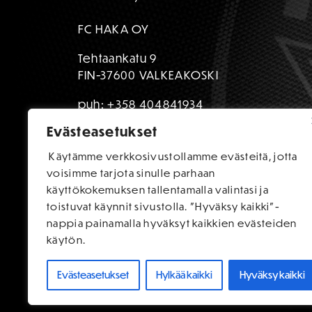
FC HAKA OY
Tehtaankatu 9
FIN-37600 VALKEAKOSKI
puh:
+358 404841934
Evästeasetukset
toimisto@fchaka.fi
Käytämme verkkosivustollamme evästeitä, jotta
voisimme tarjota sinulle parhaan
käyttökokemuksen tallentamalla valintasi ja
toistuvat käynnit sivustolla. "Hyväksy kaikki"-
nappia painamalla hyväksyt kaikkien evästeiden
käytön.
Evästeasetukset
Hylkää kaikki
Hyväksy kaikki