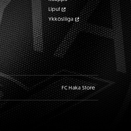
Liput
Ykkösliiga
FC Haka Store