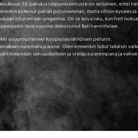
esäkuun 30. päivä ja toipumisennuste on sellainen, ettei hän
nnenkin kokenut pahan polvivamman, mutta silloin kyseessä o
aan ollut mitään ongelmia. Oli se kova isku, kun heti hoksasi 
kkueessakin tänä vuonna debytoinut Bati harmittelee.
in sisuunnuttaneet kuopiolaislähtöisen pelurin.
 ainakaan suremalla parane. Olen ennenkin tullut takaisin va
tyväni tekemään sen uudelleen ja vieläpä parempana ja vahve