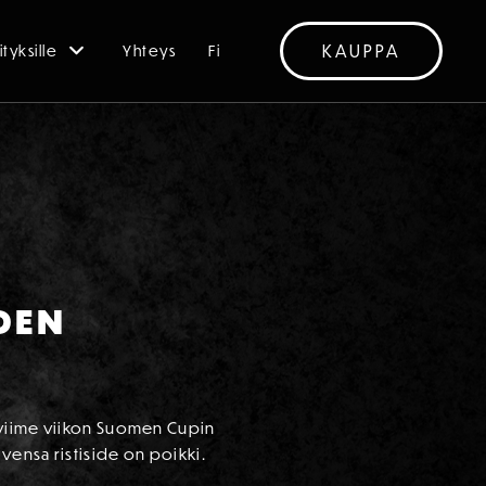
KAUPPA
ityksille
Yhteys
Fi
DEN
 viime viikon Suomen Cupin
vensa ristiside on poikki.