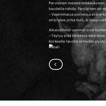
Parviainen menee leikkaukseen k
kaudella nähdä. Parviainen on e
– Vasemmassa polvessa ei ole kosk
että tulee pitkä huili, A-maajou
Aikaisemmat vammat ovat kuitenk
– Täytyy elää hetkessä eikä tämä
korkealle tasolle ja tiedän pys
SIIRRY EDELLISEEN
SPONSORIT