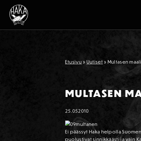
Siirry sisältöön
Etusivu
»
Uutiset
»
Multasen maali 
MULTASEN MA
25.05
2010
Ei päässyt Haka helpolla Suomen
puolustivat sinnikkäästi ja vain Ka