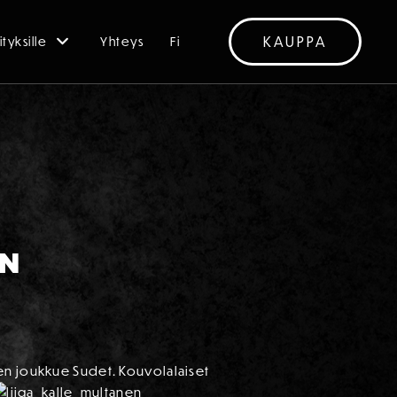
KAUPPA
ityksille
Yhteys
Fi
AN
sen joukkue Sudet. Kouvolalaiset