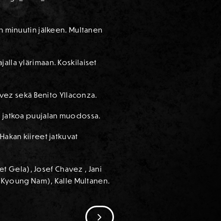
än minuutin jälkeen. Multanen
alla ylärimaan. Koskilaiset
havez sekä Benito Yllaconza.
at jatkoa puujalan muodossa.
Hakan kiireet jatkuvat
t Gela), Josef Chavez , Jani
Ik Kyoung Nam), Kalle Multanen.
SIIRRY SEURAAVAAN