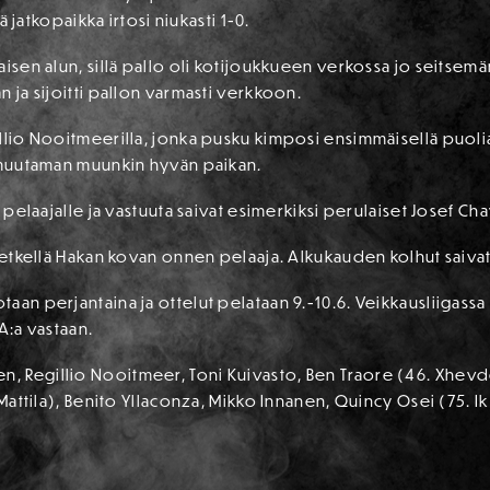
lä jatkopaikka irtosi niukasti 1-0.
aisen alun, sillä pallo oli kotijoukkueen verkossa jo seitsem
 ja sijoitti pallon varmasti verkkoon.
llio Nooitmeerilla, jonka pusku kimposi ensimmäisellä puoliaj
a muutaman muunkin hyvän paikan.
n pelaajalle ja vastuuta saivat esimerkiksi perulaiset Josef C
 hetkellä Hakan kovan onnen pelaaja. Alkukauden kolhut saiv
an perjantaina ja ottelut pelataan 9.-10.6. Veikkausliigassa 
A:a vastaan.
 Regillio Nooitmeer, Toni Kuivasto, Ben Traore (46. Xhevde
 Mattila), Benito Yllaconza, Mikko Innanen, Quincy Osei (75. 