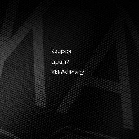
Kauppa
Liput
Ykkösliiga