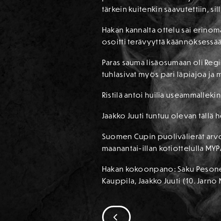
tärkein kuitenkin saavutettiin, sil
Hakan kannalta ottelu sai erinom
osoitti terävyyttä käännöksessään
Paras sauma lisäosumaan oli Regi
tuhlasivat myös pari läpiajoa j
Ristilä antoi huilia useammalleki
Jaakko Juuti tuntuu olevan tällä
Suomen Cupin puolivälierät arvota
maanantai-illan kotiottelulla MYP
Hakan kokoonpano: Saku Pesonen,
Kauppila, Jaakko Juuti (10. Jarno
SIIRRY EDELLISEEN