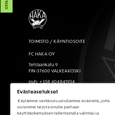
TOIMISTO / KÄYNTIOSOITE
FC HAKA OY
Tehtaankatu 9
FIN-37600 VALKEAKOSKI
puh:
+358 404841934
Evästeasetukset
toimisto@fchaka.fi
Käytämme verkkosivustollamme evästeitä, jotta
voisimme tarjota sinulle parhaan
käyttökokemuksen tallentamalla valintasi ja