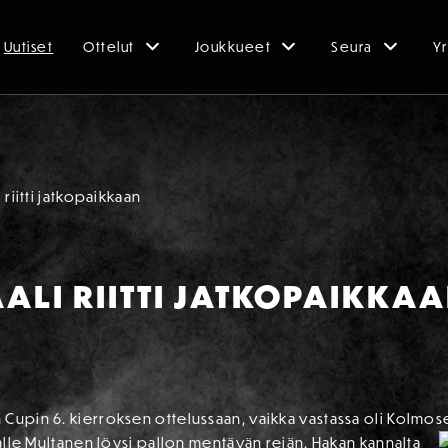
Uutiset
Ottelut
Joukkueet
Seura
Yr
riitti jatkopaikkaan
ALI RIITTI JATKOPAIKKA
 Cupin 6. kierroksen ottelussaan, vaikka vastassa oli Kolmo
ll
e Multanen löysi pallon mentävän reiän. Hakan kannalta