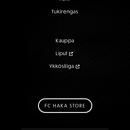
Tukirengas
Kauppa
Liput
Ykkösliiga
FC HAKA STORE