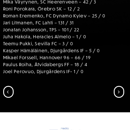
Mika Väyrynen, SC Heerenveen – 42 / 3
Roni Porokara, Örebro SK – 12 / 2
Roman Eremenko, FC Dynamo Kyiev – 25 / 0
Jari Litmanen, FC Lahti – 131 / 31
Jonatan Johansson, TPS – 101 / 22
Juha Hakola, Heracles Almelo – 1 / 0
Teemu Pukki, Sevilla FC – 3 / 0
Kasper Hämäläinen, Djurgårdens IF – 5 / 0
Mikael Forssell, Hannover 96 – 66 / 19
Paulus Roiha, Åtvidabergs FF – 18 / 4
Joel Perovuo, Djurgårdens IF- 1 / 0
SIIRRY EDELLISEEN
SII
SPONSORIT