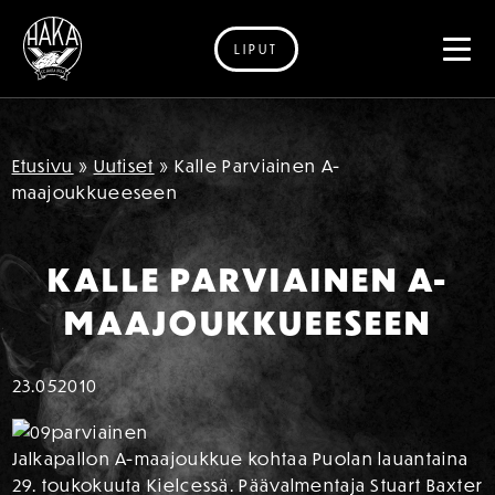
LIPUT
Siirry sisältöön
Etusivu
»
Uutiset
»
Kalle Parviainen A-
maajoukkueeseen
KALLE PARVIAINEN A-
MAAJOUKKUEESEEN
23.05
2010
Jalkapallon A-maajoukkue kohtaa Puolan lauantaina
29. toukokuuta Kielcessä. Päävalmentaja Stuart Baxter