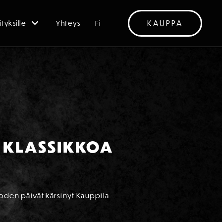
KAUPPA
ityksille
Yhteys
Fi
I KLASSIKKOA
uoden päivät kärsinyt Kauppila