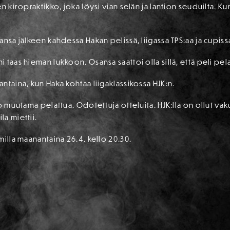
 kiropraktikko, joka löysi vian selän ja lantion seuduilta. Kunt
ansa jälkeen kahdessa Hakan pelissä, liigassa TPS:aa ja cupis
taas hieman lukkoon. Osansa saattoi olla sillä, että peli pel
ntaina, kun Haka kohtaa liigaklassikossa HJK:n.
o muutama pelattua. Odotettuja otteluita. HJK:lla on ollut vak
a miettii.
milla maanantaina 26.4. kello 20.30.