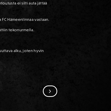
outusta ei silti auta jättää
sa FC Hämeenlinnaa vastaan.
attiin tekonurmella.
uuttava alku, joten hyvin
SIIRRY SEURAAVAAN