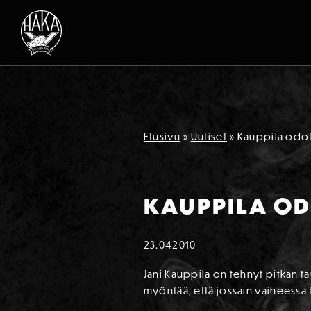
Siirry sisältöön
Etusivu
»
Uutiset
»
Kauppila odott
KAUPPILA OD
23.04
2010
Jani Kauppila on tehnyt pitkän t
myöntää, että jossain vaiheessa 