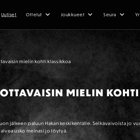
Uutiset
Ottelut
Joukkueet
Seura
Yr
avaisin mielin kohti klassikkoa
OTTAVAISIN MIELIN KOHT
auon jälkeen paluun Hakan keskikentälle. Selkävaivoista jo v
talvea usko meinasi jo löytyä.