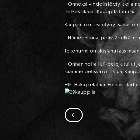
– Onneksi vihdoin löytyi sellainen
hetkeksikään, Kauppila tuumaa.
Kauppila on esiintynyt sairaslom
– Hämeenlinna-pelissä selkä meni 
Tekonurmi on alustana taas maana
– Onhan noita HJK-pelejä tullut j
saamme pelissä onnistua, Kauppil
HJK-Haka pelataan Finnair stadiu
SIIRRY EDELLISEEN