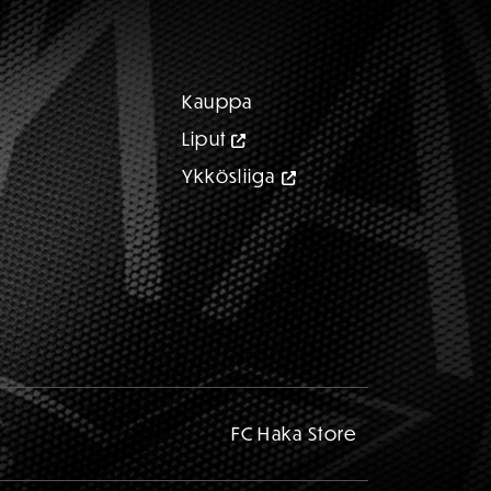
Kauppa
Liput
Ykkösliiga
FC Haka Store