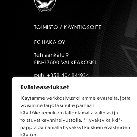
TOIMISTO / KÄYNTIOSOITE
FC HAKA OY
Tehtaankatu 9
FIN-37600 VALKEAKOSKI
puh:
+358 404841934
Evästeasetukset
toimisto@fchaka.fi
Käytämme verkkosivustollamme evästeitä, jotta
voisimme tarjota sinulle parhaan
käyttökokemuksen tallentamalla valintasi ja
toistuvat käynnit sivustolla. "Hyväksy kaikki"-
nappia painamalla hyväksyt kaikkien evästeiden
käytön.