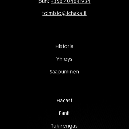
puh:
+358 404841934
toimisto@fchaka.fi
Historia
Yhteys
Saapuminen
Hacast
Fanit
Tukirengas