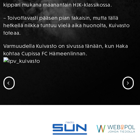
kippari mukana maanantain HJK-klassikossa.
– Toivottavasti pääsen pian takaisin, mutta tällä
hetkellä nilkka tuntuu vielä aika huonolta, Kuivasto
toteaa.
Varmuudella Kuivasto on sivussa tänään, kun Haka
kohtaa Cupissa FC Hämeenlinnan.
SIIRRY EDELLISEEN
SII
SPONSORIT