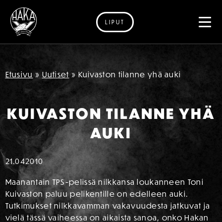
LIPUT
Siirry sisältöön
Etusivu
»
Uutiset
»
Kuivaston tilanne yhä auki
KUIVASTON TILANNE YHÄ
AUKI
21.04
2010
Maanantain TPS-pelissä nilkkansa loukanneen Toni
Kuivaston paluu pelikentille on edelleen auki.
Tutkimukset nilkkavamman vakavuudesta jatkuvat ja
vielä tässä vaiheessa on aikaista sanoa, onko Hakan