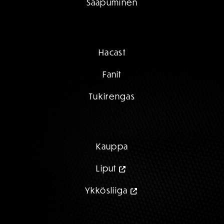
Saapuminen
Hacast
Fanit
Tukirengas
Kauppa
Liput
Ykkösliiga