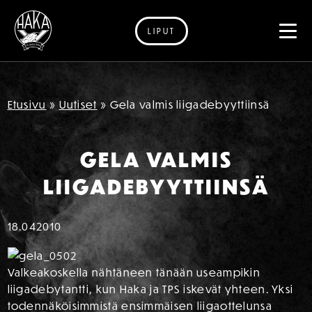
LIPUT
Siirry sisältöön
Etusivu
»
Uutiset
»
Gela valmis liigadebyyttiinsä
GELA VALMIS
LIIGADEBYYTTIINSÄ
18.04
2010
Valkeakoskella nähtäneen tänään useampikin
liigadebytantti, kun Haka ja TPS iskevät yhteen. Yksi
todennäköisimmistä ensimmäisen liigaottelunsa