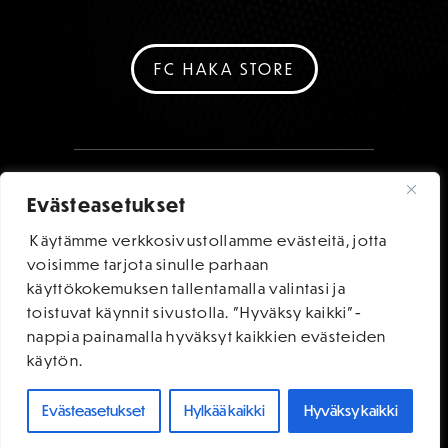
FC HAKA STORE
Evästeasetukset
Käytämme verkkosivustollamme evästeitä, jotta
voisimme tarjota sinulle parhaan
käyttökokemuksen tallentamalla valintasi ja
toistuvat käynnit sivustolla. "Hyväksy kaikki"-
nappia painamalla hyväksyt kaikkien evästeiden
käytön.
Evästeasetukset
Hylkää kaikki
Hyväksy kaikki
OSTA LIPUT