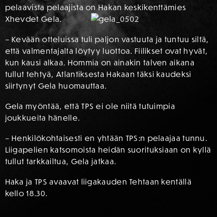
pelaavista pelaajista on Hakan keskikenttämies
Xhevdet Gela.
– Kevään otteluissa tuli paljon vastuuta ja tuntuu siltä,
että valmentajalta löytyy luottoa. Fiilikset ovat hyvät,
kun kausi alkaa. Hommia on ainakin talven aikana
tullut tehtyä, Atlantiksesta Hakaan täksi kaudeksi
siirtynyt Gela huomauttaa.
Gela myöntää, että TPS ei ole niitä tutuimpia
joukkueita hänelle.
– Henkilökohtaisesti en yhtään TPS:n pelaajaa tunnu.
Liigapelien katsomoista heidän suorituksiaan on kyllä
tullut tarkkailtua, Gela jatkaa.
Haka ja TPS avaavat liigakauden Tehtaan kentällä
kello 18.30.