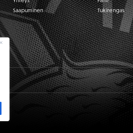
Yhteys
Fanit
Saapuminen
Tukirengas