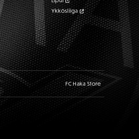
Liput
Ykkösliiga
FC Haka Store