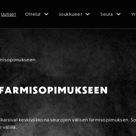
Uutiset
Ottelut
Joukkueet
Seura
Yr
armisopimukseen
 FARMISOPIMUKSEEN
ulkaisivat keskiviikkona seurojen välisen farmisopimuksen. 
välillä.