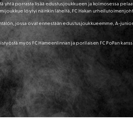
ä yhtä porrasta lisää edustusjoukkueen ja kolmosessa pelaa
armijoukkue löytyi näinkin läheltä, FC Hakan urheilutoimenjoht
htälön, jossa ovat ennestään edustusjoukkueemme, A-juniori
istyöstä myös FC Hämeenlinnan ja porilaisen FC PoPan kanssa,