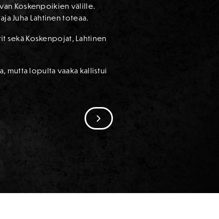
van Koskenpoikien välille.
aja Juha Lahtinen toteaa.
t sekä Koskenpojat, Lahtinen
 mutta lopulta vaaka kallistui
SIIRRY SEURAAVAAN