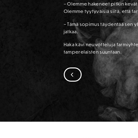
– Olemme hakeneet pitkin kevätt
Olemme tyytyväisiä siitä, että f
– Tämä sopimus täydentää sen y
jatkaa.
Haka kävi neuvotteluja farmiyhte
tamperelaisten suuntaan.
SIIRRY EDELLISEEN
SPONSORIT