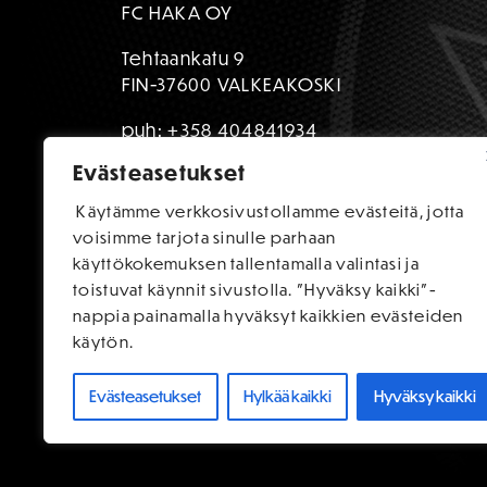
FC HAKA OY
Tehtaankatu 9
FIN-37600 VALKEAKOSKI
puh:
+358 404841934
Evästeasetukset
toimisto@fchaka.fi
Käytämme verkkosivustollamme evästeitä, jotta
voisimme tarjota sinulle parhaan
käyttökokemuksen tallentamalla valintasi ja
toistuvat käynnit sivustolla. "Hyväksy kaikki"-
nappia painamalla hyväksyt kaikkien evästeiden
käytön.
Evästeasetukset
Hylkää kaikki
Hyväksy kaikki