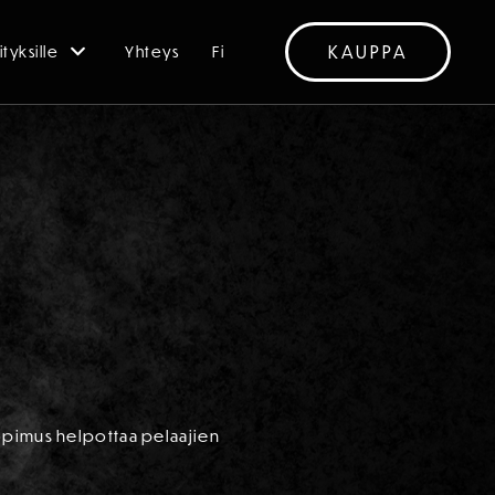
KAUPPA
ityksille
Yhteys
Fi
Sopimus helpottaa pelaajien