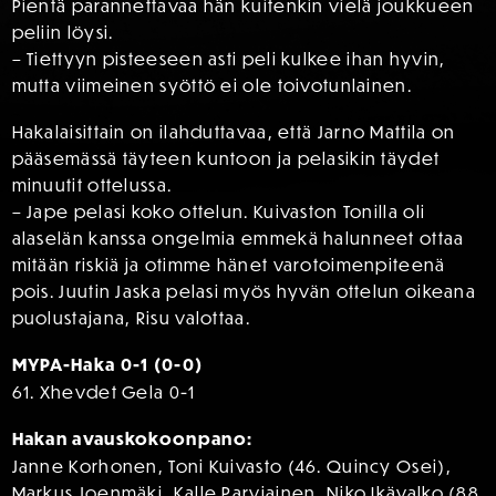
Pientä parannettavaa hän kuitenkin vielä joukkueen
peliin löysi.
– Tiettyyn pisteeseen asti peli kulkee ihan hyvin,
mutta viimeinen syöttö ei ole toivotunlainen.
Hakalaisittain on ilahduttavaa, että Jarno Mattila on
pääsemässä täyteen kuntoon ja pelasikin täydet
minuutit ottelussa.
– Jape pelasi koko ottelun. Kuivaston Tonilla oli
alaselän kanssa ongelmia emmekä halunneet ottaa
mitään riskiä ja otimme hänet varotoimenpiteenä
pois. Juutin Jaska pelasi myös hyvän ottelun oikeana
puolustajana, Risu valottaa.
MYPA-Haka 0-1 (0-0)
61. Xhevdet Gela 0-1
Hakan avauskokoonpano:
Janne Korhonen, Toni Kuivasto (46. Quincy Osei),
Markus Joenmäki, Kalle Parviainen, Niko Ikävalko (88.