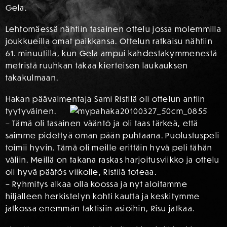
Gela.
Lehtomäessä nähtiin tasainen ottelu jossa molemmilla
joukkueilla omat paikkansa. Ottelun ratkaisu nähtiin
61. minuutilla, kun Gela ampui kahdestakymmenestä
metristä ruuhkan takaa kierteisen laukauksen
takakulmaan.
Hakan päävalmentaja Sami Ristilä oli ottelun antiin
tyytyväinen.
– Tämä oli tasainen vääntö ja oli taas tärkeä, että
saimme pidettyä oman pään puhtaana. Puolustuspeli
toimii hyvin. Tämä oli meille erittäin hyvä peli tähän
väliin. Meillä on takana raskas harjoitusviikko ja ottelu
oli hyvä päätös viikolle, Ristilä toteaa.
– Ryhmitys alkaa olla koossa ja nyt aloitamme
hiljalleen herkistelyn kohti kautta ja keskitymme
jatkossa enemmän taktisiin asioihin, Risu jatkaa.