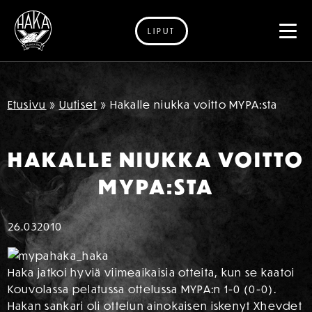
LIPUT
Siirry sisältöön
Etusivu
»
Uutiset
»
Hakalle niukka voitto MYPA:sta
HAKALLE NIUKKA VOITTO
MYPA:STA
26.03
2010
Haka jatkoi hyviä viimeaikaisia otteita, kun se kaatoi
Kouvolassa pelatussa ottelussa MYPA:n 1-0 (0-0).
Hakan sankari oli ottelun ainokaisen iskenyt Xhevdet