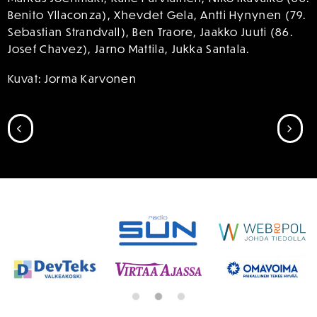
Benito Yllaconza), Xhevdet Gela, Antti Hynynen (79.
Sebastian Strandvall), Ben Traore, Jaakko Juuti (86.
Josef Chavez), Jarno Mattila, Jukka Santala.
Kuvat: Jorma Karvonen
SIIRRY EDELLISEEN
SII
SPONSORIT