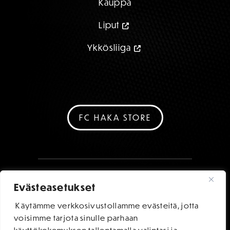
Kauppa
Liput
Ykkösliiga
FC HAKA STORE
Evästeasetukset
Käytämme verkkosivustollamme evästeitä, jotta
voisimme tarjota sinulle parhaan