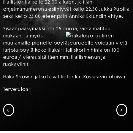
illalliskorttia kello 22.00 alkaen, ja illan
ohjelmanumerona esiintyvät kello 22.30 Jukka Puotila
sekä kello 23.00 eteenpäin Annika Eklundin yhtye.
Sisäänpääsymaksu on 25 euroa
, vielä mahtuu
mukaan, ja myös
muutamalle pienelle pöytäseurueelle voidaan vielä
tarjota pöytä koko illaksi; illalliskortin hinta on 100
euroa / vieras sisältäen mm. illallismenun ja
ruokaviinit.
Haka Show’n jatkot ovat tietenkin Koskiravintoloissa.
Tervetuloa!
SIIRRY EDELLISEEN
SII