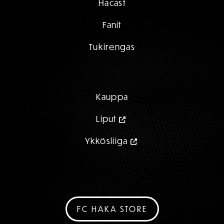
Hacast
Fanit
Tukirengas
Kauppa
Liput
Ykkösliiga
FC HAKA STORE