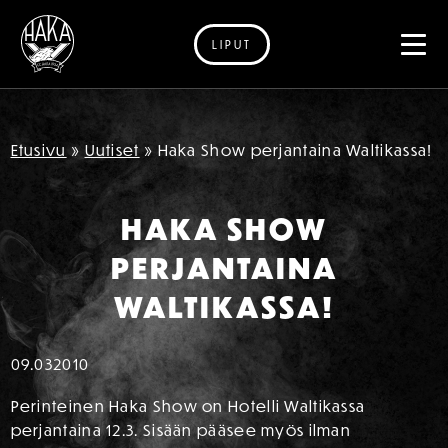
LIPUT
Siirry sisältöön
Etusivu
»
Uutiset
»
Haka Show perjantaina Waltikassa!
HAKA SHOW
PERJANTAINA
WALTIKASSA!
09.03
2010
Perinteinen Haka Show on Hotelli Waltikassa
perjantaina 12.3. Sisään pääsee myös ilman