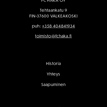
FC HAKA OY
Tehtaankatu 9
FIN-37600 VALKEAKOSKI
puh:
+358 404841934
toimisto@fchaka.fi
Historia
Yhteys
Saapuminen