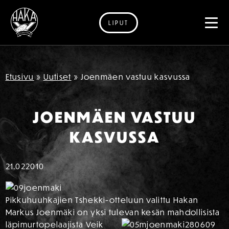
LIPUT
Siirry sisältöön
Etusivu
»
Uutiset
»
Joenmäen vastuu kasvussa
JOENMÄEN VASTUU
KASVUSSA
21.02
2010
Pikkuhuuhkajien Tshekki-otteluun valittu Hakan
Markus Joenmäki on yksi tulevan kesän mahdollisista
läpimurtopelaajista Veik