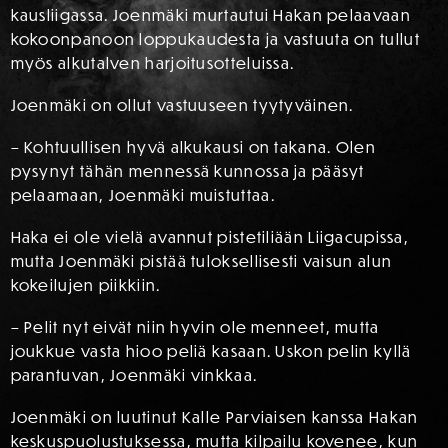
kausliigassa. Joenmäki murtautui Hakan pelaavaan
kokoonpanoon loppukaudesta ja vastuuta on tullut
myös alkutalven harjoitusotteluissa.
Joenmäki on ollut vastuuseen tyytyväinen.
– Kohtuullisen hyvä alkukausi on takana. Olen
pysynyt tähän mennessä kunnossa ja pääsyt
pelaamaan, Joenmäki muistuttaa.
Haka ei ole vielä avannut pistetiliään Liigacupissa,
mutta Joenmäki pistää tuloksellisesti vaisun alun
kokeilujen piikkiin.
– Pelit nyt eivät niin hyvin ole menneet, mutta
joukkue vasta hioo peliä kasaan. Uskon pelin kyllä
parantuvan, Joenmäki vinkkaa.
Joenmäki on luutinut Kalle Parviaisen kanssa Hakan
keskuspuolustuksessa, mutta kilpailu kovenee, kun