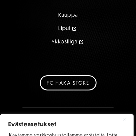
Kauppa
Liput
Ykkösliiga
FC HAKA STORE
Evästeasetukset
Käytämme verkkosivustollamme evästeitä, jotta