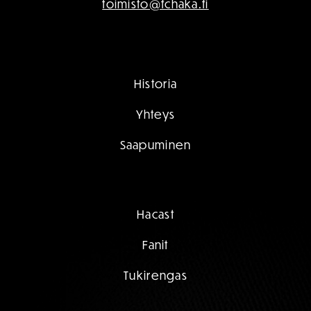
toimisto@fchaka.fi
Historia
Yhteys
Saapuminen
Hacast
Fanit
Tukirengas