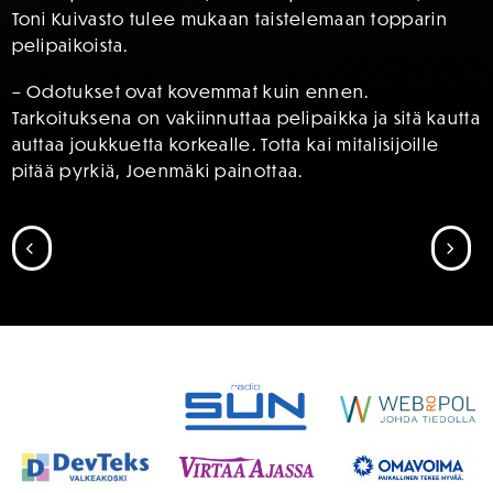
Toni Kuivasto tulee mukaan taistelemaan topparin
pelipaikoista.
– Odotukset ovat kovemmat kuin ennen.
Tarkoituksena on vakiinnuttaa pelipaikka ja sitä kautta
auttaa joukkuetta korkealle. Totta kai mitalisijoille
pitää pyrkiä, Joenmäki painottaa.
SIIRRY EDELLISEEN
SII
SPONSORIT