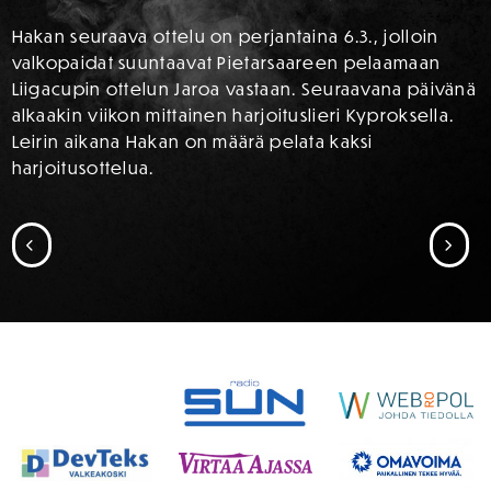
Hakan seuraava ottelu on perjantaina 6.3., jolloin
valkopaidat suuntaavat Pietarsaareen pelaamaan
Liigacupin ottelun Jaroa vastaan. Seuraavana päivänä
alkaakin viikon mittainen harjoituslieri Kyproksella.
Leirin aikana Hakan on määrä pelata kaksi
harjoitusottelua.
SIIRRY EDELLISEEN
SII
SPONSORIT