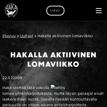
LIPUT
Siirry sisältöön
Etusivu
»
Uutiset
»
Hakalla aktiivinen lomaviikko
HAKALLA AKTIIVINEN
LOMAVIIKKO
22.02
2009
Haka viettää tällä viikolla
lomaa yhteisharjoituksista, mutta täysin pelaajat eivät
laakereillaan lepää. Usealla itseään kuntouttavalla
pelaajalla on viikon aikana erityisharjoitteita.