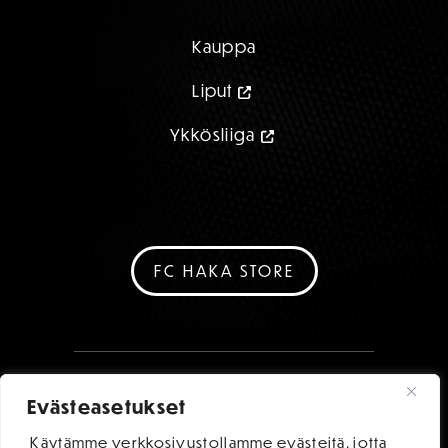
Kauppa
Liput
Ykkösliiga
FC HAKA STORE
Evästeasetukset
Käytämme verkkosivustollamme evästeitä, jotta