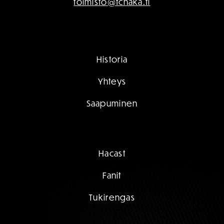
toimisto@fchaka.fi
Historia
Yhteys
Saapuminen
Hacast
Fanit
Tukirengas