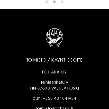
TOIMISTO / KÄYNTIOSOITE
FC HAKA OY
Tehtaankatu 9
FIN-37600 VALKEAKOSKI
puh:
+358 404841934
toimisto@fchaka.fi