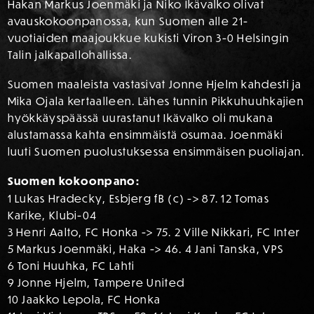
Hakan Markus Joenmäki ja Niko Ikävalko olivat
avauskokoonpanossa, kun Suomen alle 21-
vuotiaiden maajoukkue kukisti Viron 3-0 Helsingin
Talin jalkapallohallissa.
Suomen maaleista vastasivat Jonne Hjelm kahdesti ja
Mika Ojala kertaalleen. Lähes tunnin Pikkuhuuhkajien
hyökkäyspäässä uurastanut Ikävalko oli mukana
alustamassa kahta ensimmäistä osumaa. Joenmäki
luuti Suomen puolustuksessa ensimmäisen puoliajan.
Suomen kokoonpano:
1 Lukas Hradecky, Esbjerg fB (c) -> 87. 12 Tomas
Karike, Klubi-04
3 Henri Aalto, FC Honka -> 75. 2 Ville Nikkari, FC Inter
5 Markus Joenmäki, Haka -> 46. 4 Jani Tanska, VPS
6 Toni Huuhka, FC Lahti
9 Jonne Hjelm, Tampere United
10 Jaakko Lepola, FC Honka