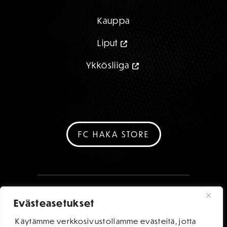
Kauppa
Liput
Ykkösliiga
FC HAKA STORE
Evästeasetukset
Käytämme verkkosivustollamme evästeitä, jotta