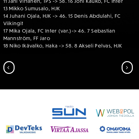
11 Jani Virtanen, TPS -> 58. 16 Joni Kauko, FC Inter
13 Mikko Sumusalo, HJK
14 Juhani Ojala, HJK -> 46. 15 Denis Abdulahi, FC
Viikingit
17 Mika Ojala, FC Inter (var.)-> 46. 7 Sebastian
Mannström, FF Jaro
18 Niko Ikävalko, Haka -> 58. 8 Akseli Pelvas, HJK
SIIRRY EDELLISEEN
SII
SPONSORIT