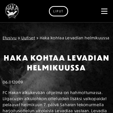
LIPUT
Siirry sisältöön
Etusivu
»
Uutiset
»
Haka kohtaa Levadian helmikuussa
HAKA KOHTAA LEVADIAN
HELMIKUUSSA
06.01
2009
FC Hakan alkukevään ohjelma on hahmottumassa.
Liigacupin alkulohkon otteluiden lisäksi valkopaidat
pelaavat helmikuun 7. päivä Saharan tekonurmella
harjoitusottelun virolaista Levadiaa vastaan. Levadia