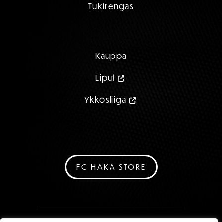
Tukirengas
Kauppa
Liput
Ykkösliiga
FC HAKA STORE