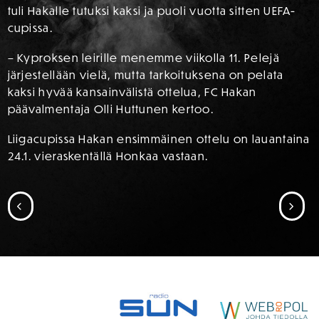
tuli Hakalle tutuksi kaksi ja puoli vuotta sitten UEFA-
cupissa.
– Kyproksen leirille menemme viikolla 11. Pelejä
järjestellään vielä, mutta tarkoituksena on pelata
kaksi hyvää kansainvälistä ottelua, FC Hakan
päävalmentaja Olli Huttunen kertoo.
Liigacupissa Hakan ensimmäinen ottelu on lauantaina
24.1. vieraskentällä Honkaa vastaan.
SIIRRY EDELLISEEN
SII
SPONSORIT