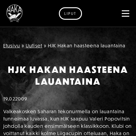
LIPUT
Siirry sisältöön
Etusivu
»
Uutiset
»
HJK Hakan haasteena lauantaina
HJK HAKAN HAASTEENA
LAUANTAINA
19.02
2009
Valkeakosken Saharan tekonurmella on lauantaina
tunnelmaa luvassa, kun HJK saapuu Valeri Popovitsin
johdolla kauden ensimmäiseen klassikkoon. Klubi on
voittanut kaikki kolme Liigacupin otteluaan, Haka on