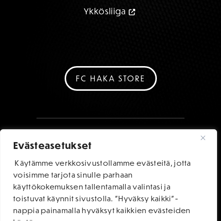
Ykkösliiga
FC HAKA STORE
Evästeasetukset
Käytämme verkkosivustollamme evästeitä, jotta
voisimme tarjota sinulle parhaan
käyttökokemuksen tallentamalla valintasi ja
toistuvat käynnit sivustolla. "Hyväksy kaikki"-
nappia painamalla hyväksyt kaikkien evästeiden