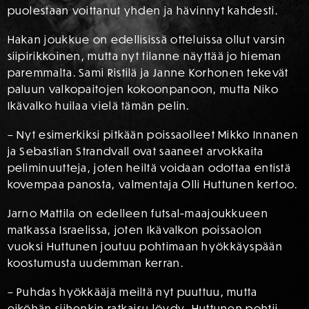
puolestaan voittanut yhden ja hävinnyt kahdesti.
Hakan joukkue on edellisissä otteluissa ollut varsin
siipirikkoinen, mutta nyt tilanne näyttää jo hieman
paremmalta. Sami Ristilä ja Janne Korhonen tekevät
paluun valkopaitojen kokoonpanoon, mutta Niko
Ikävalko huilaa vielä tämän pelin.
– Nyt esimerkiksi pitkään poissaolleet Mikko Innanen
ja Sebastian Strandvall ovat saaneet arvokkaita
peliminuutteja, joten heiltä voidaan odottaa entistä
kovempaa panosta, valmentaja Olli Huttunen kertoo.
Jarno Mattila on edelleen futsal-maajoukkueen
matkassa Israelissa, joten Ikävalkon poissaolon
vuoksi Huttunen joutuu pohtimaan hyökkäyspään
koostumusta uudemman kerran.
– Puhdas hyökkääjä meiltä nyt puuttuu, mutta
eiköhän siihenkin ratkaisu löydy, Huttunen pohtii.