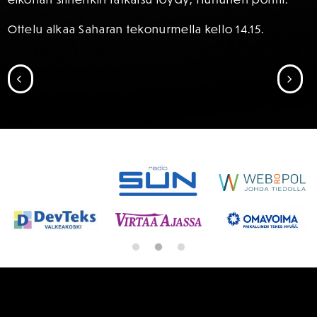
Ottelu alkaa Saharan tekonurmella kello 14.15.
SIIRRY EDELLISEEN
SII
SPONSORIT