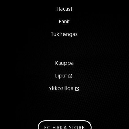
Hacast
Fanit
Tukirengas
Kauppa
Liput
Ykkösliiga
FC HAKA STORE