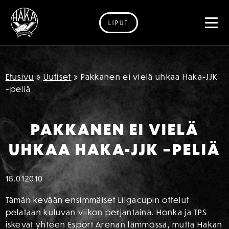
LIPUT
Siirry sisältöön
Etusivu
»
Uutiset
»
Pakkanen ei vielä uhkaa Haka-JJK
–peliä
PAKKANEN EI VIELÄ
UHKAA HAKA-JJK –PELIÄ
18.01
2010
Tämän kevään ensimmäiset Liigacupin ottelut
pelataan kuluvan viikon perjantaina. Honka ja TPS
iskevät yhteen Esport Arenan lämmössä, mutta Hakan