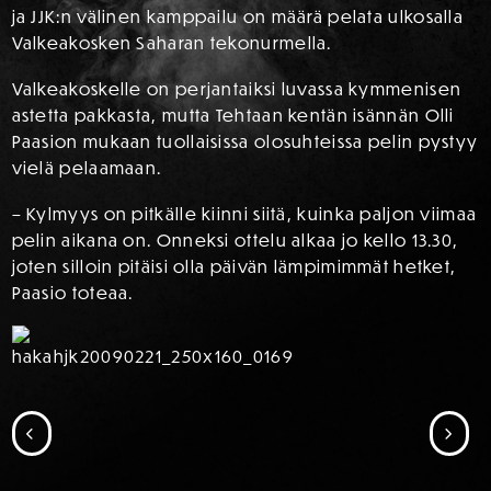
ja JJK:n välinen kamppailu on määrä pelata ulkosalla
Valkeakosken Saharan tekonurmella.
Valkeakoskelle on perjantaiksi luvassa kymmenisen
astetta pakkasta, mutta Tehtaan kentän isännän Olli
Paasion mukaan tuollaisissa olosuhteissa pelin pystyy
vielä pelaamaan.
– Kylmyys on pitkälle kiinni siitä, kuinka paljon viimaa
pelin aikana on. Onneksi ottelu alkaa jo kello 13.30,
joten silloin pitäisi olla päivän lämpimimmät hetket,
Paasio toteaa.
SIIRRY EDELLISEEN
SII