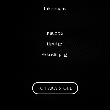
Tukirengas
Kauppa
Liput
Ykkösliiga
FC HAKA STORE