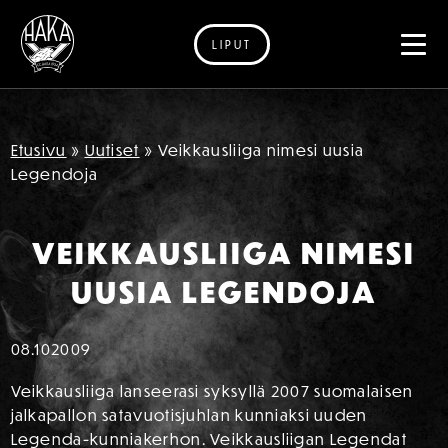
LIPUT
Siirry sisältöön
Etusivu
»
Uutiset
»
Veikkausliiga nimesi uusia
Legendoja
VEIKKAUSLIIGA NIMESI
UUSIA LEGENDOJA
08.10
2009
Veikkausliiga lanseerasi syksyllä 2007 suomalaisen
jalkapallon satavuotisjuhlan kunniaksi uuden
Legenda-kunniakerhon. Veikkausliigan Legendat