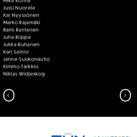
Mika Kottila
Jussi Nuorela
Kai Nyyssönen
Marko Rajamäki
Rami Rantanen
Juha Riippa
Jukka Ruhanen
Kari Sainio
Janne Suokonautio
Kimmo Tarkkio
Niklas Widjeskog
SIIRRY EDELLISEEN
SII
SPONSORIT