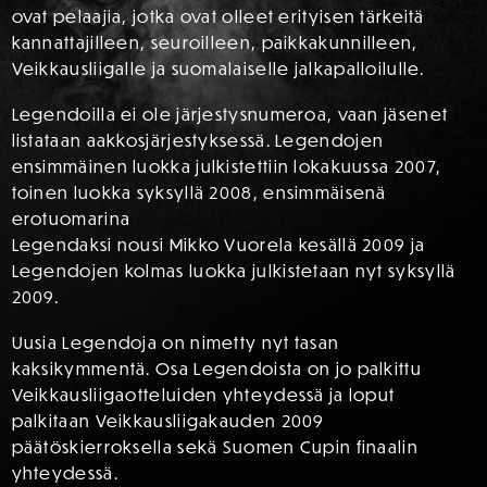
ovat pelaajia, jotka ovat olleet erityisen tärkeitä
kannattajilleen, seuroilleen, paikkakunnilleen,
Veikkausliigalle ja suomalaiselle jalkapalloilulle.
Legendoilla ei ole järjestysnumeroa, vaan jäsenet
listataan aakkosjärjestyksessä. Legendojen
ensimmäinen luokka julkistettiin lokakuussa 2007,
toinen luokka syksyllä 2008, ensimmäisenä
erotuomarina
Legendaksi nousi Mikko Vuorela kesällä 2009 ja
Legendojen kolmas luokka julkistetaan nyt syksyllä
2009.
Uusia Legendoja on nimetty nyt tasan
kaksikymmentä. Osa Legendoista on jo palkittu
Veikkausliigaotteluiden yhteydessä ja loput
palkitaan Veikkausliigakauden 2009
päätöskierroksella sekä Suomen Cupin finaalin
yhteydessä.