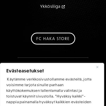
Ykkösliiga
FC HAKA STORE
Evästeasetukset
Käytämme verkkosivustollamme evästeitä, jotta
voisimme tarjota sinulle parhaan
käyttökokemuksen tallentamalla valintasi ja
toistuvat käynnit sivustolla. "Hyväksy kaikki"-
nappia painamalla hyväksyt kaikkien evästeiden