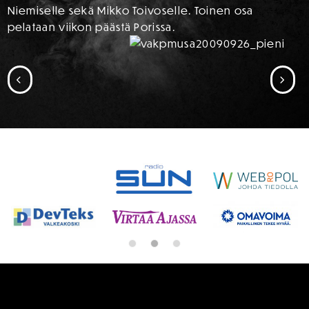
Niemiselle sekä Mikko Toivoselle. Toinen osa
pelataan viikon päästä Porissa.
SIIRRY EDELLISEEN
SII
SPONSORIT