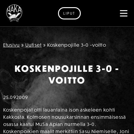
LIPUT
Siirry sisältöön
Etusivu
»
Uutiset
»
Koskenpojille 3-0 -voitto
KOSKENPOJILLE 3-0 -
VOITTO
25.09
2009
Koskenpojat otti lauantaina ison askeleen kohti
Kakkosta. Kolmosen nousukarsinnan ensimmäisessä
osassa kaatui MuSa Apian nurmella 3-0.
Koskenpoikien maalit merkittiin Sasu Niemiselle, Joni