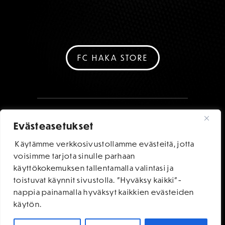
FC HAKA STORE
Evästeasetukset
Käytämme verkkosivustollamme evästeitä, jotta
voisimme tarjota sinulle parhaan
käyttökokemuksen tallentamalla valintasi ja
toistuvat käynnit sivustolla. "Hyväksy kaikki"-
nappia painamalla hyväksyt kaikkien evästeiden
käytön.