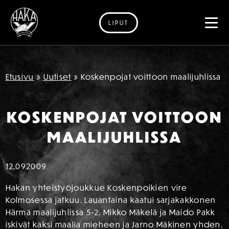
LIPUT
Siirry sisältöön
Etusivu
»
Uutiset
»
Koskenpojat voittoon maalijuhlissa
KOSKENPOJAT VOITTOON
MAALIJUHLISSA
12.09
2009
Hakan yhteistyöjoukkue Koskenpoikien vire
Kolmosessa jatkuu. Lauantaina kaatui sarjakakkonen
Härmä maalijuhlissa 5-2. Mikko Mäkelä ja Maido Pakk
iskivät kaksi maalia mieheen ja Jarno Mäkinen yhden.