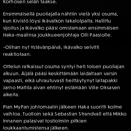
Korhosen selän taakse.
Ensimmäisellä puoliajalla nähtiin vielä yksi osuma,
kun Kivistö löysi Ikävalkon takatolpalta. Hallittu
sijoitus ja Ikävalko pääsi omistamaan ensimmäisen
Haka-maalinsa joukkueenjohtaja Olli Paasiolle.
-Olihan nyt Ystävänpäivä, Ikävalko selvitti
reaktiotaan.
Ottelun ratkaissut osuma syntyi heti toisen puoliajan
alkuun. Äijälä pääsi keskittämään laidaltaan varsin
vapaasti, eikä uhrautuvasti heittäytynyt laitapakki
Jarno Mattila aivan ehtinyt estämään Ville Oksasen
aikeita.
Pian MyPan johtomaalin jälkeen Haka suoritti kolme
vaihtoa. Tuolloin sekä Sebastian Strandvall että Mikko
Innanen palasivat tositoimiin pitkien
loukkaantumistensa jälkeen.