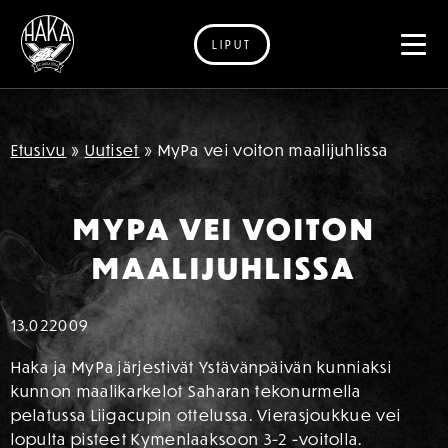
LIPUT
Siirry sisältöön
Etusivu
»
Uutiset
»
MyPa vei voiton maalijuhlissa
MYPA VEI VOITON
MAALIJUHLISSA
13.02
2009
Haka ja MyPa järjestivät Ystävänpäivän kunniaksi
kunnon maalikarkelot Saharan tekonurmella
pelatussa Liigacupin ottelussa. Vierasjoukkue vei
lopulta pisteet Kymenlaaksoon 3-2 -voitolla.