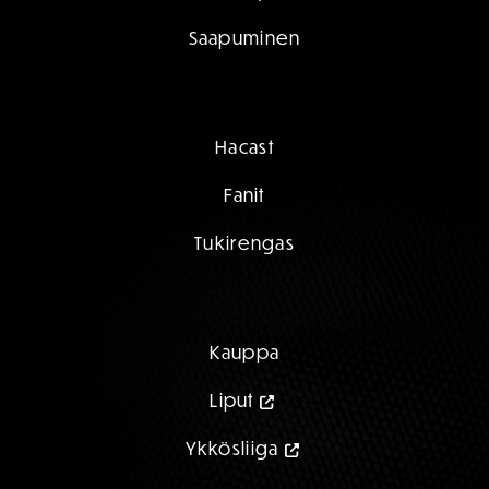
Saapuminen
Hacast
Fanit
Tukirengas
Kauppa
Liput
Ykkösliiga