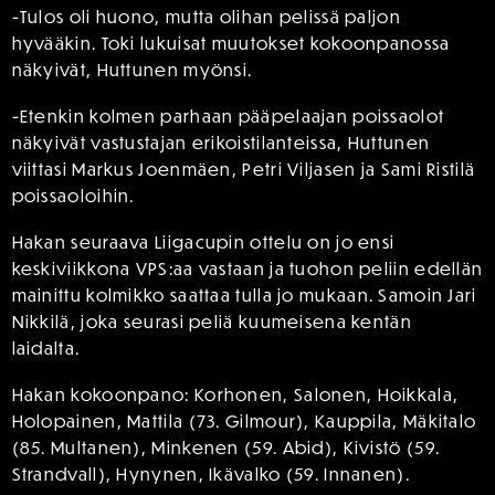
-Tulos oli huono, mutta olihan pelissä paljon
hyvääkin. Toki lukuisat muutokset kokoonpanossa
näkyivät, Huttunen myönsi.
-Etenkin kolmen parhaan pääpelaajan poissaolot
näkyivät vastustajan erikoistilanteissa, Huttunen
viittasi Markus Joenmäen, Petri Viljasen ja Sami Ristilä
poissaoloihin.
Hakan seuraava Liigacupin ottelu on jo ensi
keskiviikkona VPS:aa vastaan ja tuohon peliin edellän
mainittu kolmikko saattaa tulla jo mukaan. Samoin Jari
Nikkilä, joka seurasi peliä kuumeisena kentän
laidalta.
Hakan kokoonpano: Korhonen, Salonen, Hoikkala,
Holopainen, Mattila (73. Gilmour), Kauppila, Mäkitalo
(85. Multanen), Minkenen (59. Abid), Kivistö (59.
Strandvall), Hynynen, Ikävalko (59. Innanen).