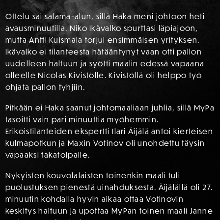
Ottelu sai salama-alun, sillä Haka meni johtoon heti
avausminuutilla. Niko Ikävalko spurttasi läpiajoon,
mutta Antti Kuismala torjui ensimmäisen yrityksen.
Ikävalko ei tilanteesta hätääntynyt vaan otti pallon
uudelleen haltuun ja syötti maalin edessä vapaana
olleelle Nicolas Kivistölle. Kivistöllä oli helppo työ
ohjata pallon tyhjiin.
Pitkään ei Haka saanut johtomaaliaan juhlia, sillä MyPa
tasoitti vain pari minuuttia myöhemmin.
Erikoistilanteiden ekspertti Ilari Äijälä antoi kierteisen
kulmapotkun ja Maxin Votinov oli unohdettu täysin
vapaaksi takatolpalle.
Nykyisten kouvolalaisten toinenkin maali tuli
puolustuksen pienestä uinahduksesta. Äijälällä oli 27.
minuutin kohdalla hyvin aikaa ottaa Votinovin
keskitys haltuun ja upottaa MyPan toinen maali Janne