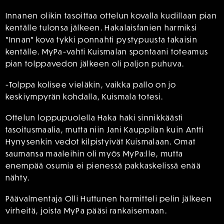
Innanen olikin tasoittaa ottelun kovalla kudillaan pian
kentälle tulonsa jälkeen. Hakalaisfanien harmiksi
”Innan” kova tykki ponnahti pystypuusta takaisin
kentälle. MyPa-vahti Kuismalan spontaani toteamus
pian tolppavedon jälkeen oli paljon puhuva.
-Tolppa kolisee vieläkin, vaikka pallo on jo
keskiympyrän kohdalla, Kuismala totesi.
Ottelun loppupuolella Haka haki sinnikkäästi
tasoitusmaalia, mutta niin Jani Kauppilan kuin Antti
Hynysenkin vedot kilpistyivät Kuismalaan. Omat
saumansa maaleihin oli myös MyPa:lle, mutta
enempää osumia ei pienessä pakkaskelissä enää
nähty.
Päävalmentaja Olli Huttunen harmitteli pelin jälkeen
virheitä, joista MyPa pääsi rankaisemaan.