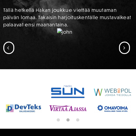
Tällä hetkellä Hakan joukkue viettää muutaman
päivän lomaa. Takaisin harjoituskentälle mustavalkeat
palaavat ensi maanantaina.
SIIRRY EDELLISEEN
SII
SPONSORIT