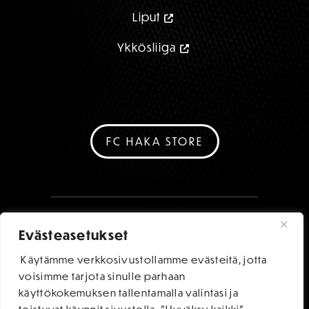
Liput
Ykkösliiga
FC HAKA STORE
Evästeasetukset
Käytämme verkkosivustollamme evästeitä, jotta
voisimme tarjota sinulle parhaan
käyttökokemuksen tallentamalla valintasi ja