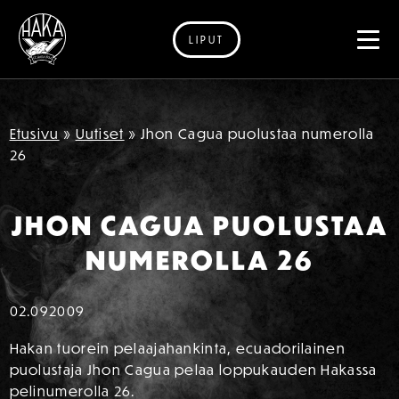
LIPUT
Siirry sisältöön
Etusivu
»
Uutiset
»
Jhon Cagua puolustaa numerolla
26
JHON CAGUA PUOLUSTAA
NUMEROLLA 26
02.09
2009
Hakan tuorein pelaajahankinta, ecuadorilainen
puolustaja Jhon Cagua pelaa loppukauden Hakassa
pelinumerolla 26.