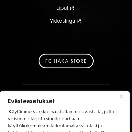
Liput
Ykkösliiga
FC HAKA STORE
Evästeasetukset
Käytämme verkkosivustollamme evästeitä, jotta
voisimme tarjota sinulle parhaan
käyttökokemuksen tallentamalla valintasi ja