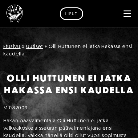
LIPUT
Siirry sisältöön
Etusivu
»
Uutiset
»
Olli Huttunen ei jatka Hakassa ensi
kaudella
OLLI HUTTUNEN EI JATKA
HAKASSA ENSI KAUDELLA
31.08
2009
Hakan päävalmentaja Olli Huttunen ei jatka
valkeakoskelaisseuran päävalmentajana ensi
kaudella, vaikka hänellä olisi ollut vuosi sopimusta