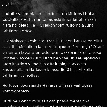
jäljellä.
– Aloite valmentajan vaihdosta on lähtenyt Hakan
puolelta ja Huttunen on asiasta ilmoittanut tänään
tiistaina pelaajille, FC Hakan toimitusjohtaja Juha
Lahtinen kertoo.
– Lähtökohta keskusteluissa Huttusen kanssa on ollut
se, että hän jatkaa kauden loppuun. Seuran ja ”Okan”
yhteinen tavoite on edelleen päästä mitaleille sekä
voittaa Suomen Cup. Huttunen saa siis seurajohdon
tuen kauden viimeisiin otteluihin, ja asioista
keskustellaan Huttusen kanssa lisää tällä viikolla,
Lahtinen painottaa.
Huttusen seuraajasta Hakassa ei tässä vaiheessa
kommentoida.
Huttunen on toiminut Hakan päävalmentajana
kaudesta 2002 lähtien ja näiden vuosien aikana Haka