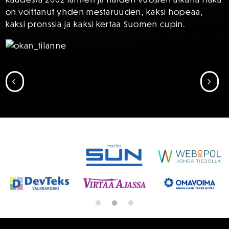
on voittanut yhden mestaruuden, kaksi hopeaa,
kaksi pronssia ja kaksi kertaa Suomen cupin.
SIIRRY EDELLISEEN
SII
SPONSORIT