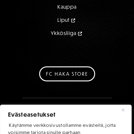
Kauppa
Liput
Ykkösliiga
FC HAKA STORE
Evästeasetukset
Käytämme verkkosivustollamme evästeitä, jotta
voisimme tarjota sinulle parhaan