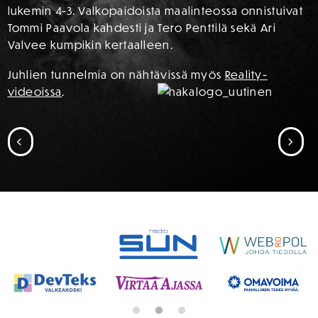
lukemin 4-3. Valkopaidoista maalinteossa onnistuivat
Tommi Paavola kahdesti ja Tero Penttilä sekä Ari
Valvee kumpikin kertaalleen.
Juhlien tunnelmia on nähtävissä myös
Reality-
videoissa
.
SIIRRY EDELLISEEN
SII
SPONSORIT