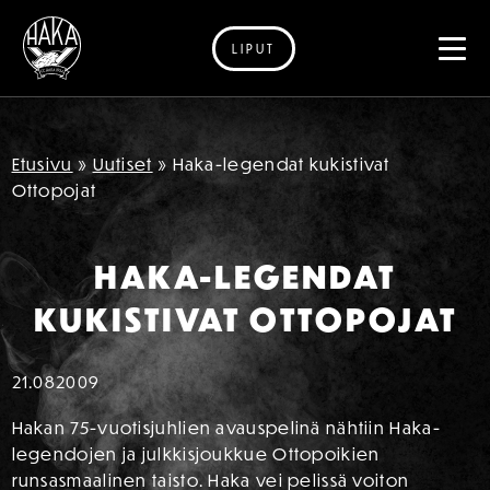
LIPUT
Siirry sisältöön
Etusivu
»
Uutiset
»
Haka-legendat kukistivat
Ottopojat
HAKA-LEGENDAT
KUKISTIVAT OTTOPOJAT
21.08
2009
Hakan 75-vuotisjuhlien avauspelinä nähtiin Haka-
legendojen ja julkkisjoukkue Ottopoikien
runsasmaalinen taisto. Haka vei pelissä voiton