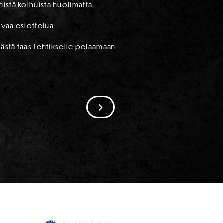
istä kolhuista huolimatta.
avaa esiottelua
äästä taas Tehtikselle pelaamaan
SIIRRY SEURAAVAAN