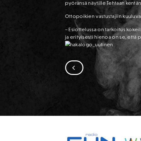
pyöränsä näytille Tehtaan kentän
Ottopoikien vastustajiin kuuluva
– Esiottelussa on tarkoitus koke
ja erityisesti hienoa on se, ett
SIIRRY EDELLISEEN
SPONSORIT