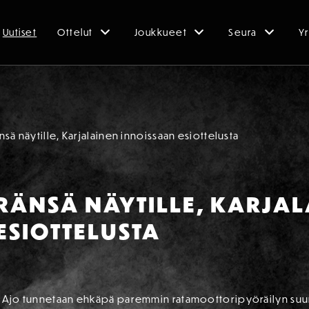
Uutiset
Ottelut
Joukkueet
Seura
Yr
sä näytille, Karjalainen innoissaan esiottelusta
RÄNSÄ NÄYTILLE, KARJA
ESIOTTELUSTA
as Ajo tunnetaan ehkäpä paremmin ratamoottoripyöräilyn suu