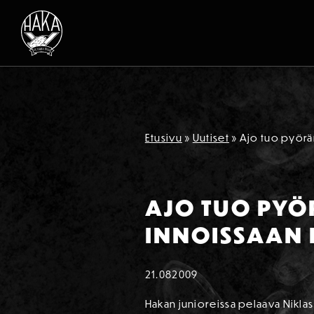
Siirry sisältöön
Etusivu
»
Uutiset
»
Ajo tuo pyörän
AJO TUO PYÖ
INNOISSAAN 
21.08
2009
Hakan junioreissa pelaava Nikl