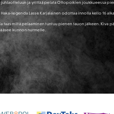
 juhlaotteluun ja yrittää pelata Ottopoikien joukkueessa pien
 Haka-legenda Lasse Karjalainen odottaa innolla kello 16 alk
illa taas miltä pelaaminen tuntuu pienen tauon jälkeen. Kiva p
ä pääsee kunnon nurmelle.