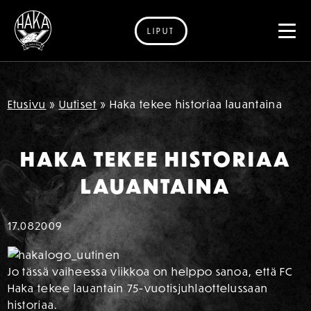
LIPUT
Siirry sisältöön
Etusivu
»
Uutiset
»
Haka tekee historiaa lauantaina
HAKA TEKEE HISTORIAA
LAUANTAINA
17.08
2009
Jo tässä vaiheessa viikkoa on helppo sanoa, että FC
Haka tekee lauantain 75-vuotisjuhlaottelussaan
historiaa.