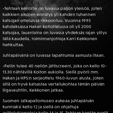
-Tehtaan kentälle on luvassa paljon yleisöä, joten
kaikkien aikojen ennätys yli kahden tuhannen
katsojan otteluissa rikkoontuu. Vuonna 1995
kahdeksassa Hakan kotiottelussa oli yli 2000
katsojaa, lauantaina on luvassa yhdeksäs rajan ylitys
tällä kaudella, toiminnanjohtaja Karri Kekkonen
hehkuttaa.
Juhlapäivänä on luvassa tapahtumia aamusta iltaan.
-Peliin tulee 40 neliön jättiscreeni, joka on kello 10-
13.30 nähtävillä Koiton aukiolla. Siellä pyörii mm.
Hakan ja HPS:n sarjaottelu 1960-luvun alusta, joten
siitä on hyvä katsastaa vertailukohtaa tämän päivän
liigavauhtiin, Kekkonen jatkaa.
Suomen Jalkapallomuseo aukeaa juhlapäivän
kunniaksi kello 12 ja siellä on ohjattuja
esittelykierroksia kello 14 ja 15. Tehtaan kentän portit