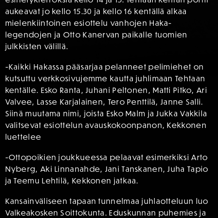
aukeavat jo kello 15.30 ja kello 16 kentällä alkaa
mielenkiintoinen esiottelu vanhojen Haka-
legendojen ja Otto Kanervan paikalle tuomien
julkkisten välillä.
-Kaikki Hakassa pääsarjaa pelanneet pelimiehet on
kutsuttu verkkosivujemme kautta juhlimaan Tehtaan
kentälle. Esko Ranta, Juhani Peltonen, Matti Pitko, Ari
Valvee, Lasse Karjalainen, Tero Penttilä, Janne Salli.
Siinä muutama nimi, joista Esko Malm ja Jukka Vakkila
valitsevat esiottelun avauskokoonpanon, Kekkonen
luettelee
-Ottopoikien joukkueessa pelaavat esimerkiksi Arto
Nyberg, Aki Linnanahde, Jani Tanskanen, Juha Tapio
ja Teemu Lehtilä, Kekkonen jatkaa.
Kansainväliseen tapaan tunnelmaa juhlaotteluun luo
Valkeakosken Soittokunta. Eduskunnan puhemies ja